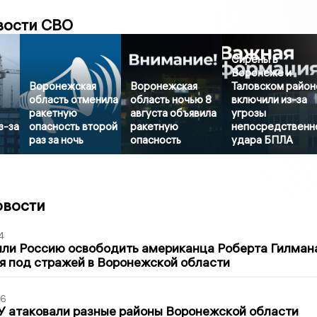
вости СВО
Сирены в
Воронеже и
Воронежская
Воронежская
Таловском район
область отменила
область ночью 8
включили из-за
ракетную
августа объявила
угрозы
з-за
опасность второй
ракетную
непосредственн
раз за ночь
опасность
удара БПЛА
овости
4
ли Россию освободить американца Роберта Гилмана
я под стражей в Воронежской области
06
У атаковали разные районы Воронежской области