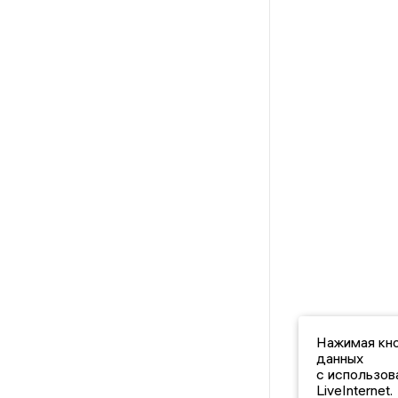
Нажимая кно
данных
с использов
LiveInternet.