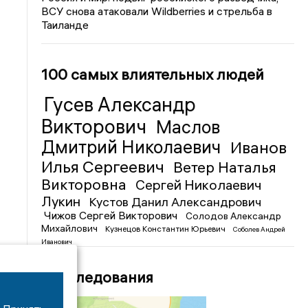
ВСУ снова атаковали Wildberries и стрельба в
Таиланде
100 самых влиятельных людей
Гусев Александр
Викторович
Маслов
Дмитрий Николаевич
Иванов
Илья Сергеевич
Ветер Наталья
Викторовна
Сергей Николаевич
Лукин
Кустов Данил Александрович
Чижов Сергей Викторович
Солодов Александр
Михайлович
Кузнецов Константин Юрьевич
Соболев Андрей
Иванович
Расследования