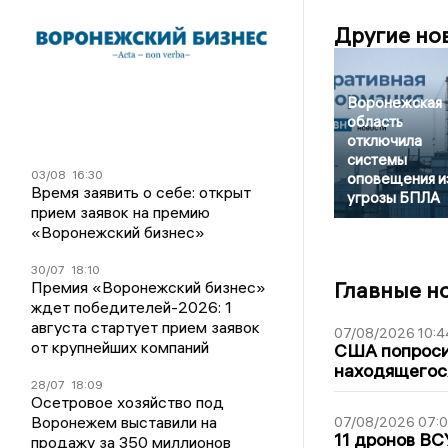
Другие но
Воронежская
область
отключила
системы
03/08
16:30
оповещения и
Время заявить о себе: открыт
угрозы БПЛА
прием заявок на премию
«Воронежский бизнес»
30/07
18:10
Главные н
Премия «Воронежский бизнес»
ждет победителей-2026: 1
августа стартует прием заявок
07/08/2026 10:4
от крупнейших компаний
США попроси
находящегос
28/07
18:09
Осетровое хозяйство под
Воронежем выставили на
07/08/2026 07:
11 дронов ВС
продажу за 350 миллионов