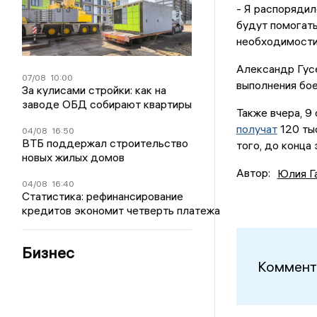
- Я распорядил
будут помогать
необходимости,
Александр Гусе
07/08
10:00
выполнения бое
За кулисами стройки: как на
заводе ОБД собирают квартиры
Также вчера, 9 
получат
120 тыс
04/08
16:50
ВТБ поддержал строительство
того, до конца
новых жилых домов
Автор:
Юлия Г
04/08
16:40
Статистика: рефинансирование
кредитов экономит четверть платежа
Бизнес
Коммент