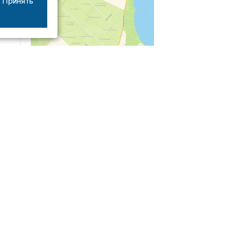
Принять
04/03
09:50
«Зимники» против «летников», а Попенков
против всех. Электроколлапс на окраине
Воронежа
Интервью
01/08
08:10
«Трус не работает в инкассации»: как устроена
работа перевозчика денег
30/07
08:00
Партбилет у сердца и вера в Бога: капитан 1-го