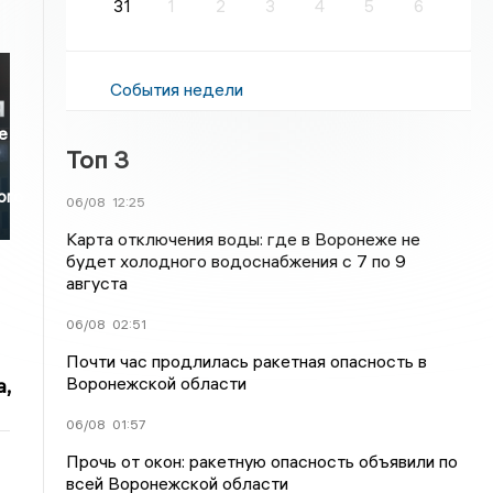
31
1
2
3
4
5
6
События недели
е
Топ 3
ого
06/08
12:25
Карта отключения воды: где в Воронеже не
будет холодного водоснабжения с 7 по 9
августа
06/08
02:51
Почти час продлилась ракетная опасность в
Воронежской области
,
06/08
01:57
Прочь от окон: ракетную опасность объявили по
всей Воронежской области