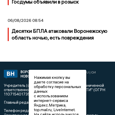
Госдумы объявили в розыск
06/08/2026 08:54
Десятки БПЛА атаковали Воронежскую
область ночью, есть повреждения
ВОРОНЕЖСКИЕ
2019 © VORONEZHNEWS.RU | СИ
НОВОСТИ
«Воронежские новости»
Нажимая кнопку вы
даете согласие на
Учредитель (соучредители): Общество с ограниченной
обработку персональных
ответственностью "РЕГИОНАЛЬНЫЕ НОВОСТИ" (ОГРН
данных
1107154017354)
с использованием
интернет-сервиса
Главный редактор: Пирогов А.А.
Яндекс.Метрика,
top.mail.ru, LiveInternet.
Телефон редакции: +7 (473) 262 77 92
На сайте используются
info@voronezhnews.ru