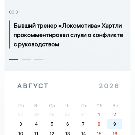
09:01
Бывший тренер «Локомотива» Хартли
прокомментировал слухи о конфликте
с руководством
АВГУСТ
2026
Пн
Вт
Ср
Чт
Пт
Сб
Вс
27
28
29
30
31
1
2
3
4
5
6
7
8
9
10
11
12
13
14
15
16