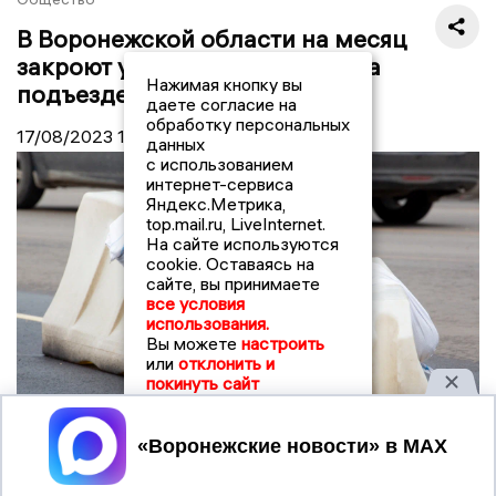
В Воронежской области на месяц
закроют участок автодороги на
Нажимая кнопку вы
подъезде к Саратову
даете согласие на
обработку персональных
17/08/2023
15:00
данных
с использованием
интернет-сервиса
Яндекс.Метрика,
top.mail.ru, LiveInternet.
На сайте используются
cookie. Оставаясь на
сайте, вы принимаете
все условия
использования.
Вы можете
настроить
или
отклонить и
покинуть сайт
Принять
© Фото: "Воронежские новости"