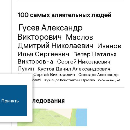
100 самых влиятельных людей
Гусев Александр
Викторович
Маслов
Дмитрий Николаевич
Иванов
Илья Сергеевич
Ветер Наталья
Викторовна
Сергей Николаевич
Лукин
Кустов Данил Александрович
Чижов Сергей Викторович
Солодов Александр
Михайлович
Кузнецов Константин Юрьевич
Соболев Андрей
Иванович
Расследования
Принять