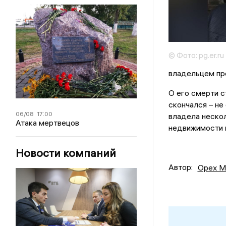
© Фото: pg.er.ru
владельцем пр
О его смерти с
скончался – не
06/08
17:00
владела нескол
Атака мертвецов
недвижимости 
Новости компаний
Автор:
Орех М