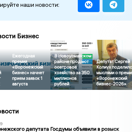
ируйте наши новости:
вости Бизнес
Ежегодная
В Новоусманском
премия
районе продают
Депутат Сергей
«Воронежский
осетровое
Колиух поделилс
й
бизнес» начнет
хозяйство за 350
мыслями о преми
т
прием заявок 1
миллионов
«Воронежский
августа
рублей
бизнес-2026»
овости
39
нежского депутата Госдумы объявили в розыск