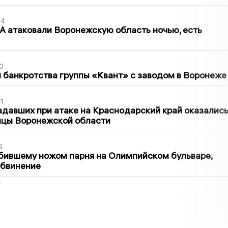
54
 атаковали Воронежскую область ночью, есть
0
банкротства группы «Квант» с заводом в Воронеже
1
давших при атаке на Краснодарский край оказалис
ицы Воронежской области
5
бившему ножом парня на Олимпийском бульваре,
обвинение
2