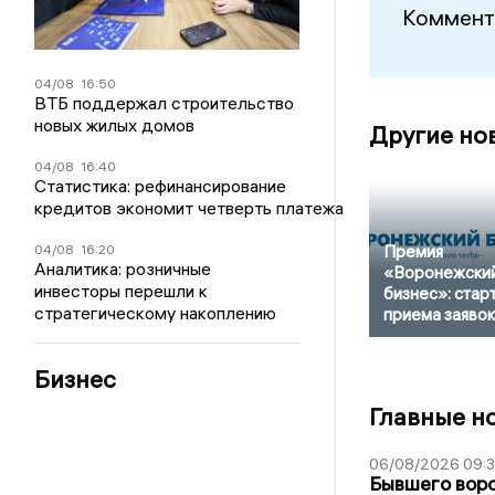
Коммент
04/08
16:50
ВТБ поддержал строительство
новых жилых домов
Другие но
04/08
16:40
Статистика: рефинансирование
кредитов экономит четверть платежа
04/08
16:20
Премия
Аналитика: розничные
«Воронежски
инвесторы перешли к
бизнес»: стар
стратегическому накоплению
приема заявок
Бизнес
Главные н
06/08/2026 09:
Бывшего воро