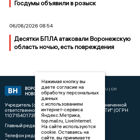
Госдумы объявили в розыск
06/08/2026 08:54
Десятки БПЛА атаковали Воронежскую
область ночью, есть повреждения
Нажимая кнопку вы
даете согласие на
ВОРОНЕЖСКИЕ
2019 © VORONEZHNEWS.RU | СИ
обработку персональных
НОВОСТИ
«Воронежские новости»
данных
с использованием
Учредитель (соучредители): Общество с ограниченной
интернет-сервиса
ответственностью "РЕГИОНАЛЬНЫЕ НОВОСТИ" (ОГРН
Яндекс.Метрика,
1107154017354)
top.mail.ru, LiveInternet.
Главный редактор: Пирогов А.А.
На сайте используются
cookie. Оставаясь на
Телефон редакции: +7 (473) 262 77 92
сайте, вы принимаете