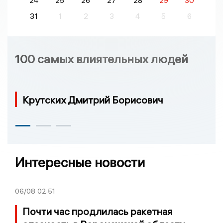
24
25
26
27
28
29
30
31
1
2
3
4
5
6
100 самых влиятельных людей
Крутских Дмитрий Борисович
Интересные новости
06/08
02:51
Почти час продлилась ракетная