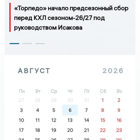
«Торпедо» начало предсезонный сбор
перед КХЛ сезоном-26/27 под
руководством Исакова
АВГУСТ
2026
Пн
Вт
Ср
Чт
Пт
Сб
Вс
27
28
29
30
31
1
2
3
4
5
6
7
8
9
10
11
12
13
14
15
16
17
18
19
20
21
22
23