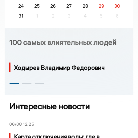
24
25
26
27
28
29
30
31
1
2
3
4
5
6
100 самых влиятельных людей
Ходырев Владимир Федорович
Интересные новости
06/08
12:25
Карта отключения воды: где в