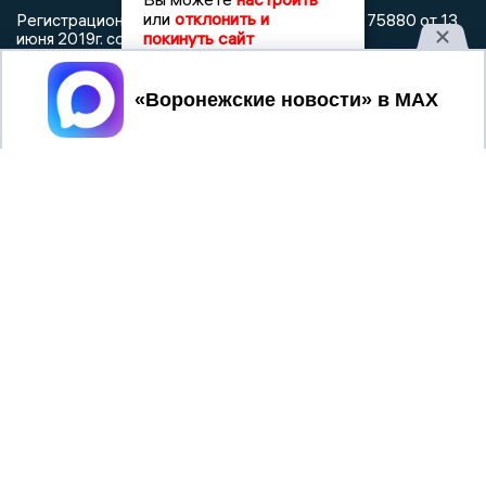
или
отклонить и
Регистрационный номер: серия Эл № ФС 77 - 75880 от 13
покинуть сайт
июня 2019г. согласно выписке из реестра
зарегистрированных средств массовой информации
выдана Федеральной службой по надзору в сфере связи,
Принять
информационных технологий и массовых коммуникаций
При использовании любого материала с данного сайта
гиперссылка на Сетевое издание «Воронежские новости»
обязательна.
Сообщения на сером фоне размещены на правах рекламы
@mazov
MAX
Написать директору в телеграм
или
О холдинге
Вакансии
Реклама
Дежурный по новостям
16+