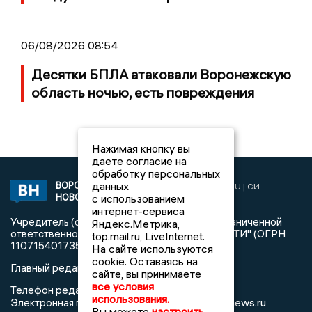
06/08/2026 08:54
Десятки БПЛА атаковали Воронежскую
область ночью, есть повреждения
Нажимая кнопку вы
даете согласие на
обработку персональных
данных
ВОРОНЕЖСКИЕ
2019 © VORONEZHNEWS.RU | СИ
с использованием
НОВОСТИ
«Воронежские новости»
интернет-сервиса
Учредитель (соучредители): Общество с ограниченной
Яндекс.Метрика,
ответственностью "РЕГИОНАЛЬНЫЕ НОВОСТИ" (ОГРН
top.mail.ru, LiveInternet.
1107154017354)
На сайте используются
cookie. Оставаясь на
Главный редактор: Пирогов А.А.
сайте, вы принимаете
все условия
Телефон редакции: +7 (473) 262 77 92
использования.
info@voronezhnews.ru
Электронная почта редакции:
Вы можете
настроить