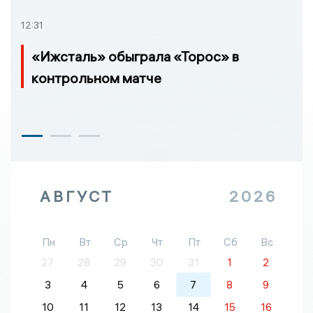
12:31
«Ижсталь» обыграла «Торос» в
контрольном матче
АВГУСТ
2026
Пн
Вт
Ср
Чт
Пт
Сб
Вс
27
28
29
30
31
1
2
3
4
5
6
7
8
9
10
11
12
13
14
15
16