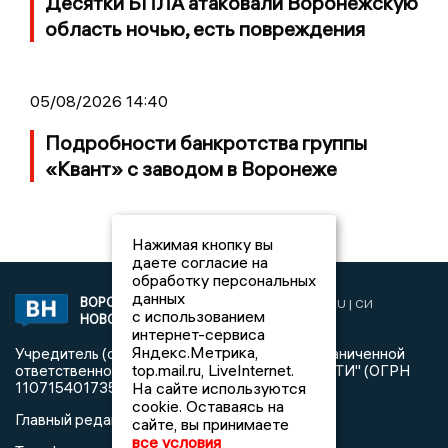
Десятки БПЛА атаковали Воронежскую
область ночью, есть повреждения
05/08/2026 14:40
Подробности банкротства группы
«Квант» с заводом в Воронеже
Нажимая кнопку вы
даете согласие на
обработку персональных
данных
ВОРОНЕЖСКИЕ
2019 © VORONEZHNEWS.RU | СИ
с использованием
НОВОСТИ
«Воронежские новости»
интернет-сервиса
Яндекс.Метрика,
Учредитель (соучредители): Общество с ограниченной
top.mail.ru, LiveInternet.
ответственностью "РЕГИОНАЛЬНЫЕ НОВОСТИ" (ОГРН
На сайте используются
1107154017354)
cookie. Оставаясь на
Главный редактор: Пирогов А.А.
сайте, вы принимаете
все условия