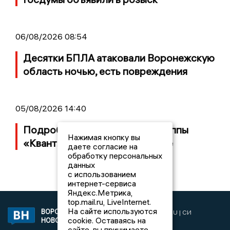
06/08/2026 08:54
Десятки БПЛА атаковали Воронежскую
область ночью, есть повреждения
05/08/2026 14:40
Подробности банкротства группы
Нажимая кнопку вы
«Квант» с заводом в Воронеже
даете согласие на
обработку персональных
данных
с использованием
интернет-сервиса
Яндекс.Метрика,
top.mail.ru, LiveInternet.
На сайте используются
ВОРОНЕЖСКИЕ
2019 © VORONEZHNEWS.RU | СИ
cookie. Оставаясь на
НОВОСТИ
«Воронежские новости»
сайте, вы принимаете