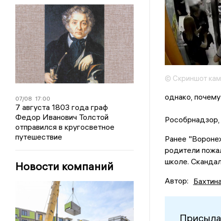
© Скриншот ка
однако, почему
07/08
17:00
7 августа 1803 года граф
Федор Иванович Толстой
Рособрнадзор, 
отправился в кругосветное
путешествие
Ранее "Воронеж
родители пожал
школе. Сканда
Новости компаний
Автор:
Бахтин
Присыла