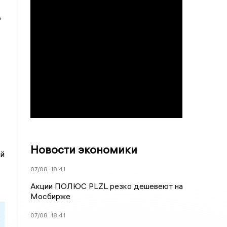
о
Новости экономики
ой
07/08
18:41
Акции ПОЛЮС PLZL резко дешевеют на
Мосбирже
07/08
18:41