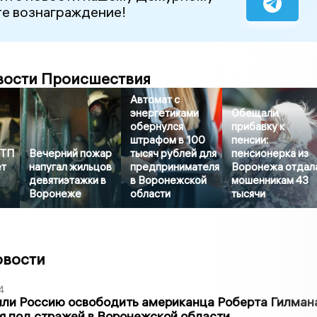
е вознаграждение!
вости Происшествия
Автомат с
энергетиками
Обещали
обернулся
прибавку к
штрафом в 100
пенсии:
ДТП
Вечерний пожар
тысяч рублей для
пенсионерка из
ет
напугал жильцов
предпринимателя
Воронежа отдал
девятиэтажки в
в Воронежской
мошенникам 43
Воронеже
области
тысячи
овости
4
ли Россию освободить американца Роберта Гилмана
я под стражей в Воронежской области