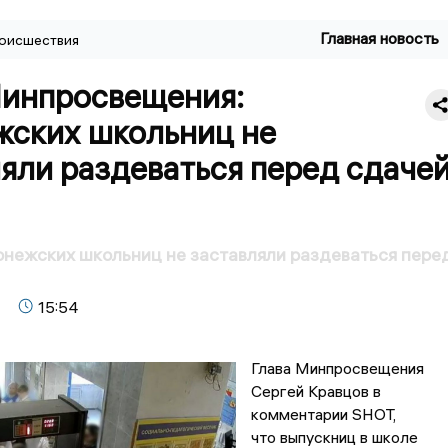
Главная новость
оисшествия
Минпросвещения:
жских школьниц не
яли раздеваться перед сдаче
онежских школьниц не заставляли раздеваться пере
15:54
Глава Минпросвещения
Сергей Кравцов в
комментарии SHOT,
что выпускниц в школе