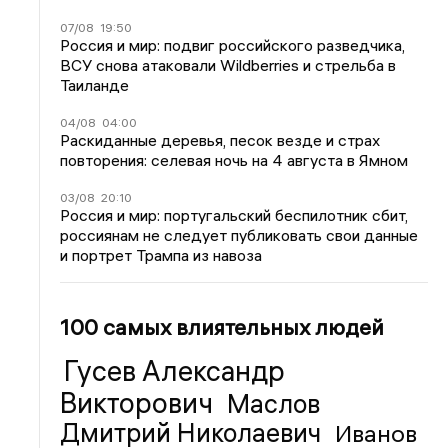
07/08
19:50
Россия и мир: подвиг российского разведчика,
ВСУ снова атаковали Wildberries и стрельба в
Таиланде
04/08
04:00
Раскиданные деревья, песок везде и страх
повторения: селевая ночь на 4 августа в Ямном
03/08
20:10
Россия и мир: португальский беспилотник сбит,
россиянам не следует публиковать свои данные
и портрет Трампа из навоза
100 самых влиятельных людей
Гусев Александр
Викторович
Маслов
Дмитрий Николаевич
Иванов