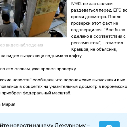
№62 не заставляли
раздеваться перед ЕГЭ в
время досмотра. После
проверки этот факт не
подтвердился. "Всё было
сделано в соответствии с
регламентом", - отметил
мер видеонаблюдения
Кравцов, не объяснив,
 на видео выпускница поднимала кофту.
по его словам, уже провел проверку.
ские новости" сообщали, что воронежские выпускники и их
овались в соцсетях на унизительный досмотр в воронежск
л приобрел федеральный масштаб.
а Мария
йте новости нашему Дежурному –