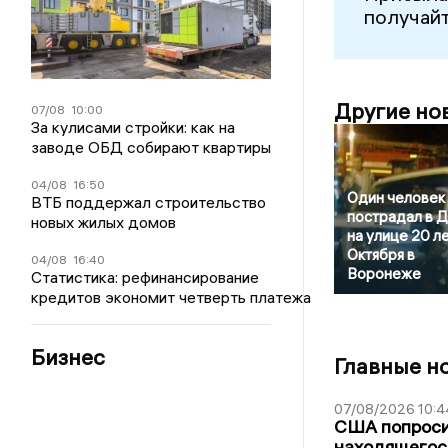
получайт
Другие но
07/08
10:00
За кулисами стройки: как на
заводе ОБД собирают квартиры
04/08
16:50
Один человек
ВТБ поддержал строительство
пострадал в 
новых жилых домов
на улице 20 л
Октября в
04/08
16:40
Воронеже
Статистика: рефинансирование
кредитов экономит четверть платежа
Бизнес
Главные н
07/08/2026 10:4
США попроси
находящегос