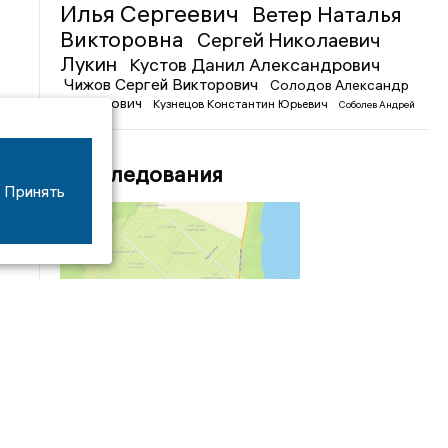
Илья Сергеевич
Ветер Наталья
Викторовна
Сергей Николаевич
Лукин
Кустов Данил Александрович
Чижов Сергей Викторович
Солодов Александр
Михайлович
Кузнецов Константин Юрьевич
Соболев Андрей
Иванович
Расследования
Принять
04/03
09:50
«Зимники» против «летников», а Попенков
против всех. Электроколлапс на окраине
Воронежа