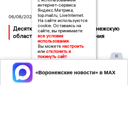
интернет-сервиса
Яндекс.Метрика,
top.mail.ru, LiveInternet.
06/08/2026 08:54
На сайте используются
cookie. Оставаясь на
Десятки БПЛА атаковали Воронежскую
сайте, вы принимаете
область ночью, есть повреждения
все условия
использования.
Вы можете
настроить
или
отклонить и
покинуть сайт
Принять
ВОРОНЕЖСКИЕ
2019 © VORONEZHNEWS.RU | СИ
НОВОСТИ
«Воронежские новости»
Учредитель (соучредители): Общество с ограниченной
ответственностью "РЕГИОНАЛЬНЫЕ НОВОСТИ" (ОГРН
1107154017354)
Главный редактор: Пирогов А.А.
Телефон редакции: +7 (473) 262 77 92
info@voronezhnews.ru
Электронная почта редакции: