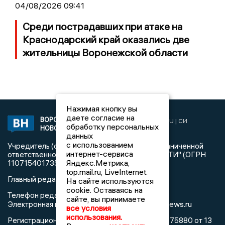
04/08/2026 09:41
Среди пострадавших при атаке на
Краснодарский край оказались две
жительницы Воронежской области
Нажимая кнопку вы
даете согласие на
ВОРОНЕЖСКИЕ
2019 © VORONEZHNEWS.RU | СИ
обработку персональных
НОВОСТИ
«Воронежские новости»
данных
с использованием
Учредитель (соучредители): Общество с ограниченной
интернет-сервиса
ответственностью "РЕГИОНАЛЬНЫЕ НОВОСТИ" (ОГРН
Яндекс.Метрика,
1107154017354)
top.mail.ru, LiveInternet.
Главный редактор: Пирогов А.А.
На сайте используются
cookie. Оставаясь на
Телефон редакции: +7 (473) 262 77 92
сайте, вы принимаете
info@voronezhnews.ru
Электронная почта редакции:
все условия
использования.
Регистрационный номер: серия Эл № ФС 77 - 75880 от 13