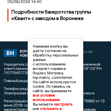
05/08/2026 14:40
Подробности банкротства группы
«Квант» с заводом в Воронеже
Нажимая кнопку вы
даете согласие на
ВОРОНЕЖСКИЕ
2019 © VORONEZHNEWS.RU | СИ
обработку персональных
НОВОСТИ
«Воронежские новости»
данных
с использованием
Учредитель (соучредители): Общество с ограниченной
интернет-сервиса
ответственностью "РЕГИОНАЛЬНЫЕ НОВОСТИ" (ОГРН
1107154017354)
Яндекс.Метрика,
top.mail.ru, LiveInternet.
Главный редактор: Пирогов А.А.
На сайте используются
cookie. Оставаясь на
Телефон редакции: +7 (473) 262 77 92
сайте, вы принимаете
info@voronezhnews.ru
Электронная почта редакции:
все условия
использования.
Регистрационный номер: серия Эл № ФС 77 - 75880 от 13
Вы можете
настроить
июня 2019г. согласно выписке из реестра
или
отклонить и
зарегистрированных средств массовой информации