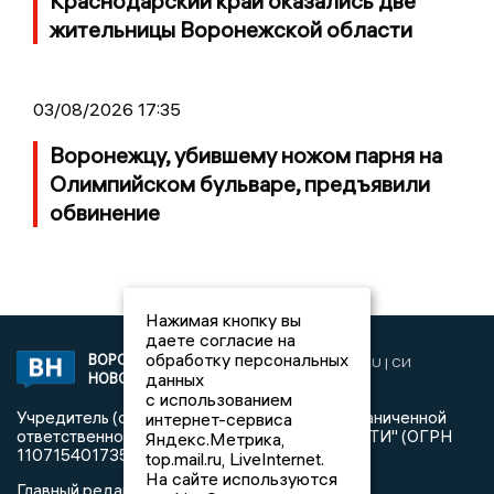
Краснодарский край оказались две
жительницы Воронежской области
03/08/2026 17:35
Воронежцу, убившему ножом парня на
Олимпийском бульваре, предъявили
обвинение
Нажимая кнопку вы
даете согласие на
обработку персональных
ВОРОНЕЖСКИЕ
2019 © VORONEZHNEWS.RU | СИ
данных
НОВОСТИ
«Воронежские новости»
с использованием
Учредитель (соучредители): Общество с ограниченной
интернет-сервиса
ответственностью "РЕГИОНАЛЬНЫЕ НОВОСТИ" (ОГРН
Яндекс.Метрика,
1107154017354)
top.mail.ru, LiveInternet.
На сайте используются
Главный редактор: Пирогов А.А.