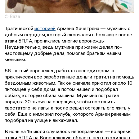
© Baza
Трагической
историей
Армена Хачетряна — мужчины с
добрым сердцем, который скончался в больнице после
атаки БПЛА, прониклись многие воронежцы.
Неудивительно, ведь мужчина при жизни делал по-
настоящему добрые дела, помогая братьям нашим
меньшим.
56-летний воронежец работал экспедитором, а
практически все заработанные деньги тратил на помощь
бездомным животным. Так он сначала приютил около 10
питомцев у себя дома, а потом нашел и подобрал
собаку, которую сбила машина. Мужчина потратил
порядка 30 тысяч на операцию, чтобы поставить
хвостатого на лапы, а после решил оставить его жить у
себя. Еще с ними жил голубь, которого Армен раненым
подобрал на улице и выхаживал.
В ночь на 15 июля случилось непоправимое — во время
атаки БПЛА на Воронежскую область пес находился в