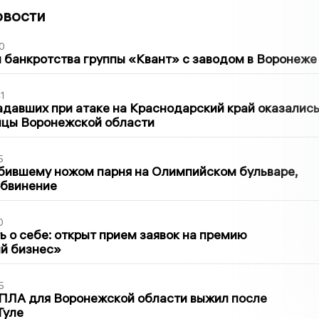
овости
0
банкротства группы «Квант» с заводом в Воронеже
1
давших при атаке на Краснодарский край оказалис
ицы Воронежской области
5
бившему ножом парня на Олимпийском бульваре,
обвинение
0
ь о себе: открыт прием заявок на премию
й бизнес»
5
ПЛА для Воронежской области выжил после
Туле