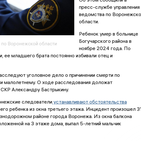
пресс-службе управления
ведомства по Воронежск
области.
Ребенок умер в больнице
Богучарского района в
 по Воронежской области
ноябре 2024 года. По
, ее младшего брата постоянно избивали отец и
асследуют уголовное дело о причинении смерти по
и малолетнему. О ходе расследования доложат
СКР Александру Бастрыкину.
онежские следователи
устанавливают обстоятельства
его ребенка из окна третьего этажа. Инцидент произошел 3
езнодорожном районе города Воронежа. Из окна балкона
оложенной на 3 этаже дома, выпал 5-летний мальчик