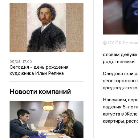
© СУ СК России
словам девушки
родственники.
05/08
17:00
Сегодня - день рождения
художника Ильи Репина
Следователи р
неосторожност
председателю 
Новости компаний
Напомним, вор
падения 5-летн
августа в Жел
квартиры, расп