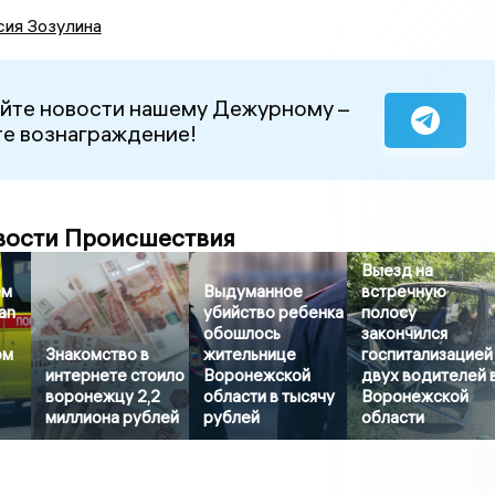
сия Зозулина
йте новости нашему Дежурному –
е вознаграждение!
вости Происшествия
Выезд на
ем
Выдуманное
встречную
an
убийство ребенка
полосу
обошлось
закончился
ом
Знакомство в
жительнице
госпитализацией
интернете стоило
Воронежской
двух водителей 
воронежцу 2,2
области в тысячу
Воронежской
миллиона рублей
рублей
области