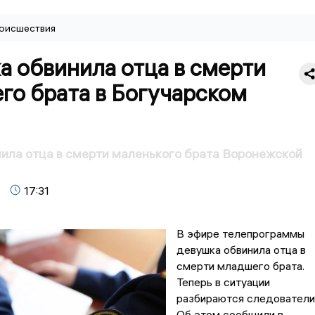
оисшествия
а обвинила отца в смерти
го брата в Богучарском
ила отца в смерти маленького брата Воронежской
17:31
В эфире телепрограммы
девушка обвинила отца в
смерти младшего брата.
Теперь в ситуации
разбираются следователи
Об этом сообщили в