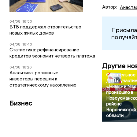
Автор:
Анаста
04/08
16:50
ВТБ поддержал строительство
Присыла
новых жилых домов
получайт
04/08
16:40
Статистика: рефинансирование
кредитов экономит четверть платежа
Другие но
04/08
16:20
Аналитика: розничные
Смертельное
инвесторы перешли к
ДТП с участи
стратегическому накоплению
«Нивы» и Niss
произошло в
Новоусманск
Бизнес
районе
Воронежской
области