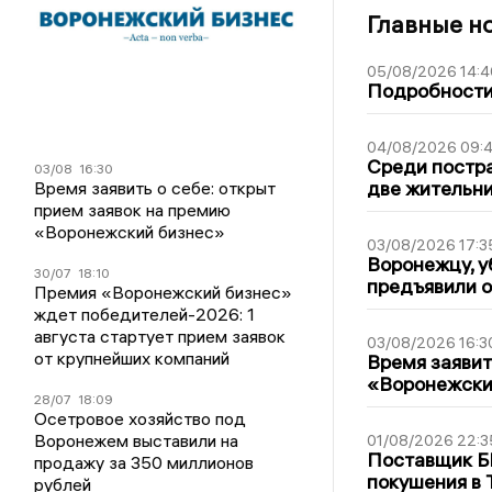
Главные н
05/08/2026 14:4
Подробности 
04/08/2026 09:4
Среди постра
03/08
16:30
две жительн
Время заявить о себе: открыт
прием заявок на премию
«Воронежский бизнес»
03/08/2026 17:3
Воронежцу, у
30/07
18:10
предъявили 
Премия «Воронежский бизнес»
ждет победителей-2026: 1
августа стартует прием заявок
03/08/2026 16:3
от крупнейших компаний
Время заявит
«Воронежски
28/07
18:09
Осетровое хозяйство под
Воронежем выставили на
01/08/2026 22:3
Поставщик Б
продажу за 350 миллионов
покушения в 
рублей