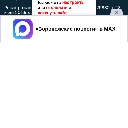
Вы можете
настроить
или
отклонить и
Регистрационный номер: серия Эл № ФС 77 - 75880 от 13
покинуть сайт
июня 2019г. согласно выписке из реестра
зарегистрированных средств массовой информации
выдана Федеральной службой по надзору в сфере связи,
Принять
информационных технологий и массовых коммуникаций
При использовании любого материала с данного сайта
гиперссылка на Сетевое издание «Воронежские новости»
обязательна.
Сообщения на сером фоне размещены на правах рекламы
@mazov
MAX
Написать директору в телеграм
или
О холдинге
Вакансии
Реклама
Дежурный по новостям
16+