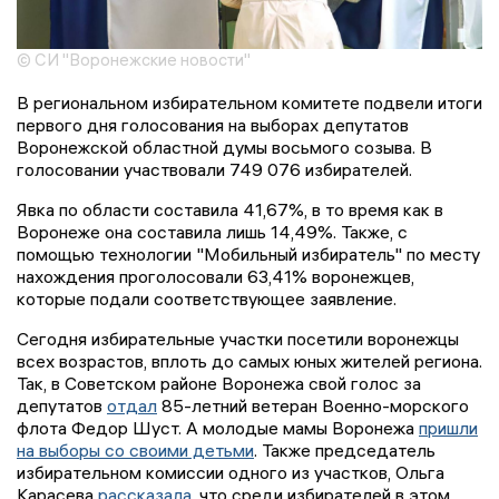
© СИ "Воронежские новости"
В региональном избирательном комитете подвели итоги
первого дня голосования на выборах депутатов
Воронежской областной думы восьмого созыва. В
голосовании участвовали 749 076 избирателей.
Явка по области составила 41,67%, в то время как в
Воронеже она составила лишь 14,49%. Также, с
помощью технологии "Мобильный избиратель" по месту
нахождения проголосовали 63,41% воронежцев,
которые подали соответствующее заявление.
Сегодня избирательные участки посетили воронежцы
всех возрастов, вплоть до самых юных жителей региона.
Так, в Советском районе Воронежа свой голос за
депутатов
отдал
85-летний ветеран Военно-морского
флота Федор Шуст. А молодые мамы Воронежа
пришли
на выборы со своими детьми
. Также председатель
избирательном комиссии одного из участков, Ольга
Карасева
рассказала
, что среди избирателей в этом