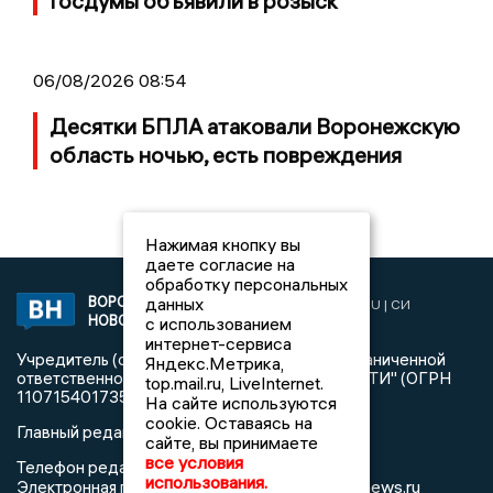
Госдумы объявили в розыск
06/08/2026 08:54
Десятки БПЛА атаковали Воронежскую
область ночью, есть повреждения
Нажимая кнопку вы
даете согласие на
обработку персональных
данных
ВОРОНЕЖСКИЕ
2019 © VORONEZHNEWS.RU | СИ
НОВОСТИ
с использованием
«Воронежские новости»
интернет-сервиса
Учредитель (соучредители): Общество с ограниченной
Яндекс.Метрика,
ответственностью "РЕГИОНАЛЬНЫЕ НОВОСТИ" (ОГРН
top.mail.ru, LiveInternet.
1107154017354)
На сайте используются
cookie. Оставаясь на
Главный редактор: Пирогов А.А.
сайте, вы принимаете
все условия
Телефон редакции: +7 (473) 262 77 92
использования.
info@voronezhnews.ru
Электронная почта редакции: