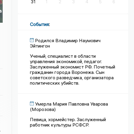
31
1
2
3
4
5
6
в
События
:
Родился Владимир Наумович
Эйтингон
Ученый, специалист в области
управления экономикой, педагог.
Заслуженный экономист РФ. Почетный
гражданин города Воронежа. Сын
советского разведчика, организатора
политических убийств.
Умерла Мария Павловна Уварова
(Морозова)
Певица, хормейстер. Заслуженный
работник культуры РСФСР.
ь