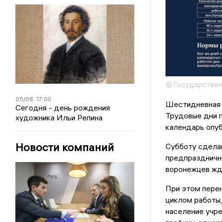
© Государстве
05/08
17:00
Шестидневная 
Сегодня - день рождения
Трудовые дни п
художника Ильи Репина
календарь опуб
Новости компаний
Субботу сдела
предпраздничн
воронежцев жд
При этом перен
циклом работы
население учре