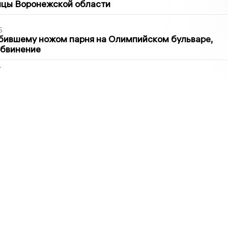
ицы Воронежской области
5
бившему ножом парня на Олимпийском бульваре,
обвинение
2