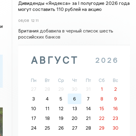
Дивиденды «Яндекса» за I полугодие 2026 года
могут составить 110 рублей на акцию
06/08
12:11
ми
Британия добавила в черный список шесть
российских банков
АВГУСТ
2026
Пн
Вт
Ср
Чт
Пт
Сб
Вс
27
28
29
30
31
1
2
3
4
5
6
7
8
9
10
11
12
13
14
15
16
17
18
19
20
21
22
23
24
25
26
27
28
29
30