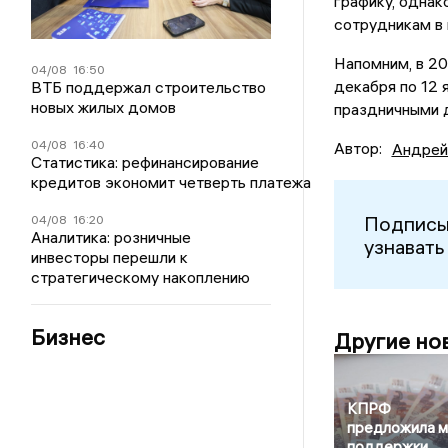
графику, однак
сотрудникам в
Напомним, в 2
04/08
16:50
декабря по 12 
ВТБ поддержал строительство
новых жилых домов
праздничными д
04/08
16:40
Автор:
Андрей
Статистика: рефинансирование
кредитов экономит четверть платежа
Подписы
04/08
16:20
Аналитика: розничные
узнавать
инвесторы перешли к
стратегическому накоплению
Бизнес
Другие но
КПРФ
предложила 
поддержки