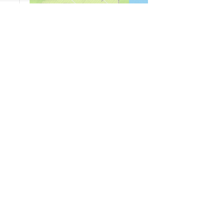
04/03
09:50
«Зимники» против «летников», а Попенков
против всех. Электроколлапс на окраине
Воронежа
Интервью
01/08
08:10
«Трус не работает в инкассации»: как устроена
работа перевозчика денег
30/07
08:00
Партбилет у сердца и вера в Бога: капитан 1-го
ранга Леонид Попов про службу на подводной
лодке