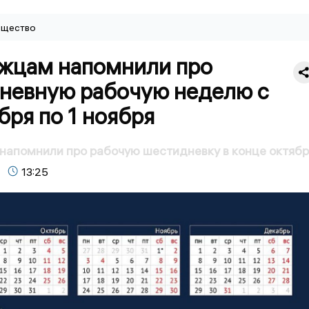
щество
жцам напомнили про
невную рабочую неделю с
бря по 1 ноября
апомнили про рабочую шестидневку в конце октябр
13:25