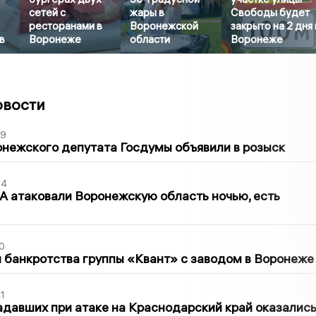
сетей с
жары в
Свободы будет
ресторанами в
Воронежской
закрыто на 2 дня 
в
Воронеже
области
Воронеже
овости
39
нежского депутата Госдумы объявили в розыск
54
 атаковали Воронежскую область ночью, есть
0
банкротства группы «Квант» с заводом в Воронеже
1
давших при атаке на Краснодарский край оказалис