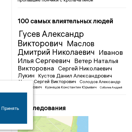
100 самых влиятельных людей
Гусев Александр
Викторович
Маслов
Дмитрий Николаевич
Иванов
Илья Сергеевич
Ветер Наталья
Викторовна
Сергей Николаевич
Лукин
Кустов Данил Александрович
Чижов Сергей Викторович
Солодов Александр
Михайлович
Кузнецов Константин Юрьевич
Соболев Андрей
Иванович
Расследования
Принять