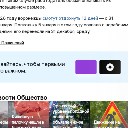
о в таком случае работодатель обязан оплачивать их
 повышенном размере.
026 году воронежцы
смогут отдохнуть 12 дней
— с 31
января. Поскольку 5 января в этом году совпало с нерабочи
нями, его перенесли на 31 декабря, среду.
 Пашинский
вайтесь, чтобы первыми
 о важном:
вости Общество
Оранжевый
уровень погодной
Кишечную
опасности
меры
палочку нашли в
объявлен из-за
Движение на
бургерах двух
36-градусной
участке улицы