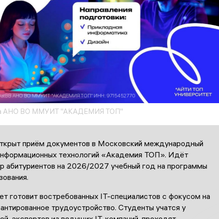
а АНО ВО ММУИТ "АКАДЕМИЯ ТОП"
ткрыт приём документов в Московский международный
информационных технологий «Академия ТОП». Идёт
ор абитуриентов на 2026/2027 учебный год на программы
зования.
ет готовит востребованных IT-специалистов с фокусом на
рантированное трудоустройство. Студенты учатся у
ей-экспертов из ведущих IT-компаний, проходят