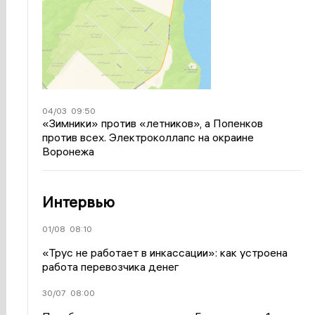
04/03
09:50
«Зимники» против «летников», а Попенков
против всех. Электроколлапс на окраине
Воронежа
Интервью
01/08
08:10
«Трус не работает в инкассации»: как устроена
работа перевозчика денег
30/07
08:00