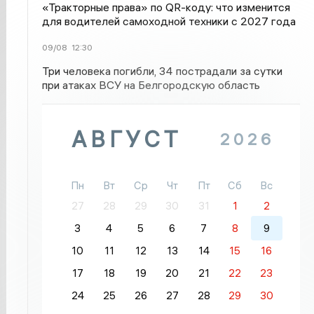
«Тракторные права» по QR-коду: что изменится
для водителей самоходной техники с 2027 года
09/08
12:30
Три человека погибли, 34 пострадали за сутки
при атаках ВСУ на Белгородскую область
АВГУСТ
2026
Пн
Вт
Ср
Чт
Пт
Сб
Вс
27
28
29
30
31
1
2
3
4
5
6
7
8
9
10
11
12
13
14
15
16
17
18
19
20
21
22
23
24
25
26
27
28
29
30