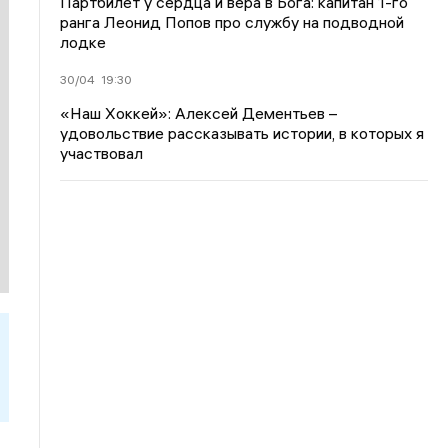
Партбилет у сердца и вера в Бога: капитан 1-го
ранга Леонид Попов про службу на подводной
лодке
30/04
19:30
«Наш Хоккей»: Алексей Дементьев –
удовольствие рассказывать истории, в которых я
участвовал