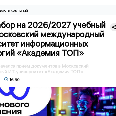
вости компаний
абор на 2026/2027 учебный
Московский международный
ситет информационных
огий «Академия ТОП»
ачался приём документов в Московский
ый ИТ-университет «Академия ТОП»
16:50