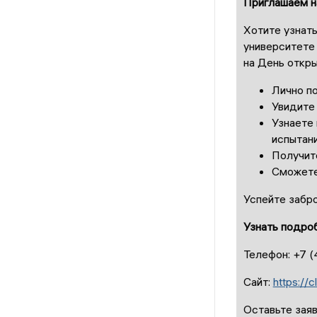
Приглашаем н
Хотите узнат
университете
на День откры
Лично п
Увидите
Узнаете
испытан
Получит
Сможете
Успейте забр
Узнать подроб
Телефон: +7 
Сайт:
https://
Оставьте зая