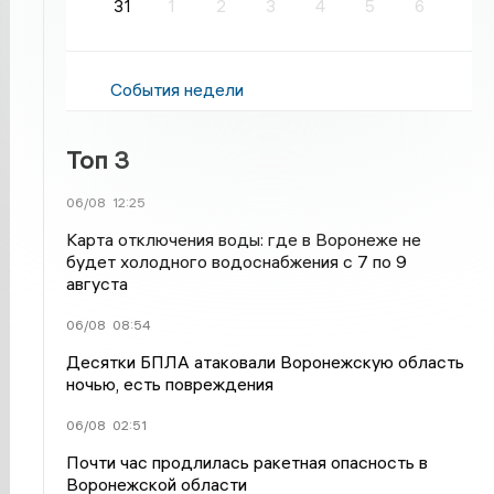
31
1
2
3
4
5
6
События недели
Топ 3
06/08
12:25
Карта отключения воды: где в Воронеже не
будет холодного водоснабжения с 7 по 9
августа
06/08
08:54
Десятки БПЛА атаковали Воронежскую область
ночью, есть повреждения
06/08
02:51
Почти час продлилась ракетная опасность в
Воронежской области