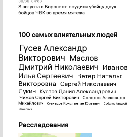
08/08
04:00
8 августа в Воронеже осудили убийцу двух
бойцов ЧВК во время мятежа
100 самых влиятельных людей
Гусев Александр
Викторович
Маслов
Дмитрий Николаевич
Иванов
Илья Сергеевич
Ветер Наталья
Викторовна
Сергей Николаевич
Лукин
Кустов Данил Александрович
Чижов Сергей Викторович
Солодов Александр
Михайлович
Кузнецов Константин Юрьевич
Соболев Андрей
Иванович
Расследования