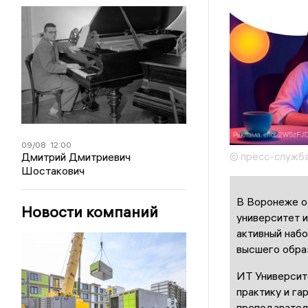
09/08
12:00
Дмитрий Дмитриевич
© пресс-служб
Шостакович
В Воронеже о
Новости компаний
университет 
активный наб
высшего обра
ИТ Университ
практику и га
преподавател