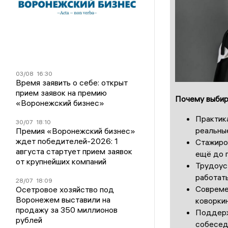
03/08
16:30
Время заявить о себе: открыт
прием заявок на премию
Почему выбир
«Воронежский бизнес»
Практика
30/07
18:10
реальны
Премия «Воронежский бизнес»
ждет победителей-2026: 1
Стажиро
августа стартует прием заявок
ещё до 
от крупнейших компаний
Трудоус
работать
28/07
18:09
Совреме
Осетровое хозяйство под
Воронежем выставили на
коворки
продажу за 350 миллионов
Поддерж
рублей
собесед