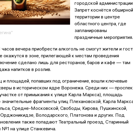
городской администрации
Запрет коснётся обширно
территории в центре
областного центра, где
запланированы
егина"
праздничные мероприятия.
11 часов вечера приобрести алкоголь не смогут жители и гост
е окажутся в зоне, прилегающей к местам проведения
ючение сделано лишь для ресторанов, баров и кафе — там
ажа напитков в розлив.
ц и площадей, попавших под ограничение, вошли ключевые
кверы в историческом ядре Воронежа. Среди них — проспек
участке от примыкания к улице Карла Маркса), площадь
е значительные фрагменты улиц Плехановской, Карла Маркса
льса, Средне-Московской, Свободы, Кирова, Пушкинской,
 Орджоникидзе, Володарского, Платонова и других. Под
новления также попадают Театральный проезд, Старинный
 №1 на улице Станкевича.