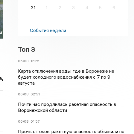
31
1
2
3
4
5
6
События недели
ы
Топ 3
06/08
12:25
Карта отключения воды: где в Воронеже не
будет холодного водоснабжения с 7 по 9
,
августа
06/08
02:51
Почти час продлилась ракетная опасность в
Воронежской области
06/08
01:57
Прочь от окон: ракетную опасность объявили по