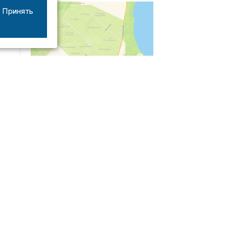
Принять
04/03
09:50
«Зимники» против «летников», а Попенков
против всех. Электроколлапс на окраине
Воронежа
Интервью
01/08
08:10
«Трус не работает в инкассации»: как устроена
работа перевозчика денег
30/07
08:00