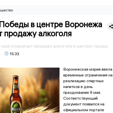
щество
 Победы в центре Воронежа
т продажу алкоголя
 мая ограничат продажу алкоголя в центре города
15:33
Воронежская мэрия ввела
временные ограничения на
реализацию спиртных
напитков в день
празднования 9 мая.
Соответствующий
документ появился на
официальном портале