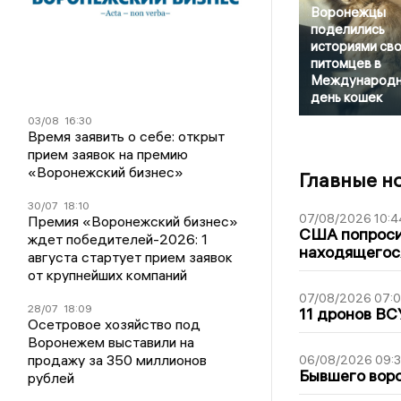
Воронежцы
поделились
историями св
питомцев в
Международ
день кошек
03/08
16:30
Время заявить о себе: открыт
прием заявок на премию
«Воронежский бизнес»
Главные н
30/07
18:10
07/08/2026 10:4
Премия «Воронежский бизнес»
США попроси
ждет победителей-2026: 1
находящегос
августа стартует прием заявок
от крупнейших компаний
07/08/2026 07:
28/07
18:09
11 дронов ВС
Осетровое хозяйство под
Воронежем выставили на
продажу за 350 миллионов
06/08/2026 09:
Бывшего воро
рублей