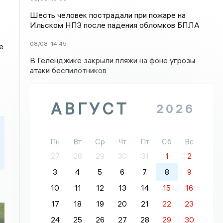
Шесть человек пострадали при пожаре на
Ильском НПЗ после падения обломков БПЛА
08/08
14:45
е
В Геленджике закрыли пляжи на фоне угрозы
атаки беспилотников
АВГУСТ
2026
Пн
Вт
Ср
Чт
Пт
Сб
Вс
27
28
29
30
31
1
2
3
4
5
6
7
8
9
10
11
12
13
14
15
16
17
18
19
20
21
22
23
24
25
26
27
28
29
30