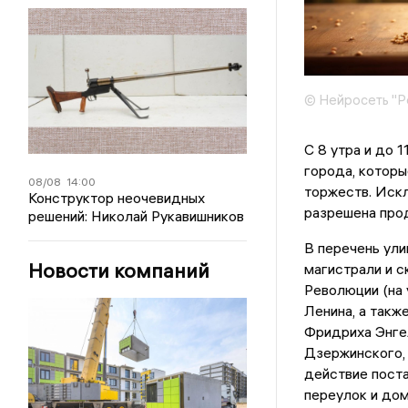
© Нейросеть "Р
С 8 утра и до 
города, которы
08/08
14:00
торжеств. Искл
Конструктор неочевидных
разрешена прод
решений: Николай Рукавишников
В перечень ули
Новости компаний
магистрали и с
Революции (на 
Ленина, а такж
Фридриха Энге
Дзержинского,
действие поста
переулок и дом