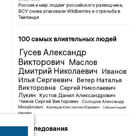
Россия и мир: подвиг российского разведчика,
ВСУ снова атаковали Wildberries и стрельба в
Таиланде
100 самых влиятельных людей
Гусев Александр
Викторович
Маслов
Дмитрий Николаевич
Иванов
Илья Сергеевич
Ветер Наталья
Викторовна
Сергей Николаевич
Лукин
Кустов Данил Александрович
Чижов Сергей Викторович
Солодов Александр
Михайлович
Кузнецов Константин Юрьевич
Соболев Андрей
Иванович
Расследования