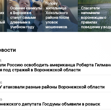
голову
Осенние каникулы
жительнице
Спасатели
оих
в Воронеже
Хохольского
напомнили
станут самыми
района после
воронежцам о
ный
длинными в
уловок
правилах
учебном году
мошенников
поведения у вод
овости
4
ли Россию освободить американца Роберта Гилмана
я под стражей в Воронежской области
06
У атаковали разные районы Воронежской области
39
нежского депутата Госдумы объявили в розыск