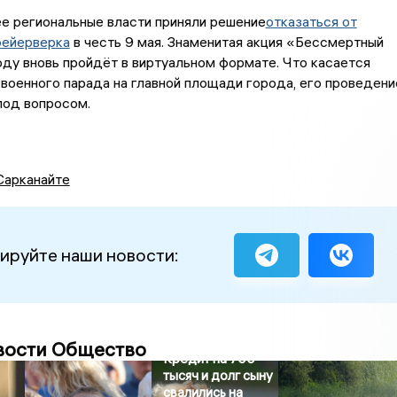
е региональные власти приняли решение
отказаться от
фейерверка
в честь 9 мая. Знаменитая акция «Бессмертный
оду вновь пройдёт в виртуальном формате. Что касается
военного парада на главной площади города, его проведени
под вопросом.
Сарканайте
ируйте наши новости:
вости Общество
Кредит на 700
тысяч и долг сыну
свалились на