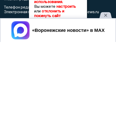
использования.
Вы можете
настроить
Телефон редакции: +7 (473) 262 77 92
или
отклонить и
info@voronezhnews.ru
Электронная почта редакции:
покинуть сайт
Регистрационный номер: серия Эл № ФС 77 - 75880 от 13
июня 2019г. согласно выписке из реестра
Принять
зарегистрированных средств массовой информации
выдана Федеральной службой по надзору в сфере связи,
информационных технологий и массовых коммуникаций
При использовании любого материала с данного сайта
гиперссылка на Сетевое издание «Воронежские новости»
обязательна.
Сообщения на сером фоне размещены на правах рекламы
@mazov
MAX
Написать директору в телеграм
или
О холдинге
Вакансии
Реклама
Дежурный по новостям