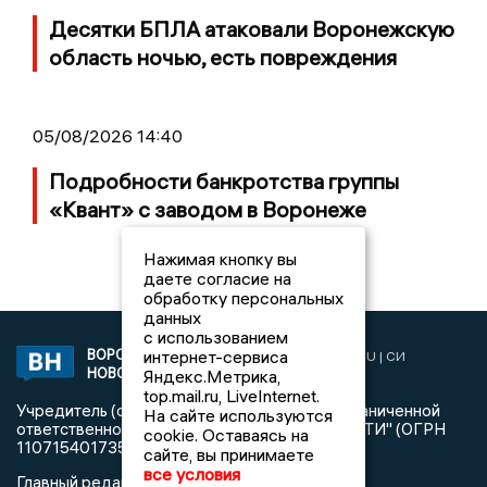
Десятки БПЛА атаковали Воронежскую
область ночью, есть повреждения
05/08/2026 14:40
Подробности банкротства группы
«Квант» с заводом в Воронеже
Нажимая кнопку вы
даете согласие на
обработку персональных
данных
с использованием
ВОРОНЕЖСКИЕ
интернет-сервиса
2019 © VORONEZHNEWS.RU | СИ
НОВОСТИ
Яндекс.Метрика,
«Воронежские новости»
top.mail.ru, LiveInternet.
Учредитель (соучредители): Общество с ограниченной
На сайте используются
ответственностью "РЕГИОНАЛЬНЫЕ НОВОСТИ" (ОГРН
cookie. Оставаясь на
1107154017354)
сайте, вы принимаете
все условия
Главный редактор: Пирогов А.А.