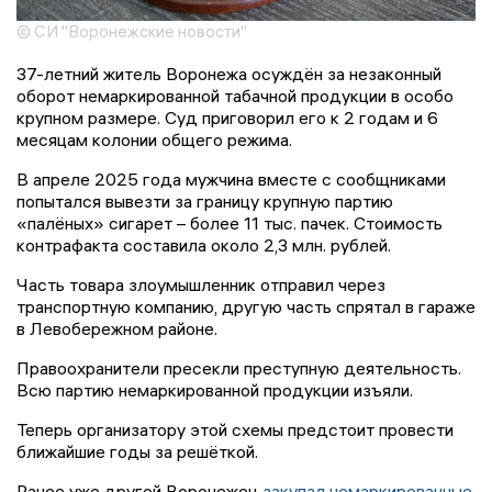
© СИ "Воронежские новости"
37-летний житель Воронежа осуждён за незаконный
оборот немаркированной табачной продукции в особо
крупном размере. Суд приговорил его к 2 годам и 6
месяцам колонии общего режима.
В апреле 2025 года мужчина вместе с сообщниками
попытался вывезти за границу крупную партию
«палёных» сигарет – более 11 тыс. пачек. Стоимость
контрафакта составила около 2,3 млн. рублей.
Часть товара злоумышленник отправил через
транспортную компанию, другую часть спрятал в гараже
в Левобережном районе.
Правоохранители пресекли преступную деятельность.
Всю партию немаркированной продукции изъяли.
Теперь организатору этой схемы предстоит провести
ближайшие годы за решёткой.
Ранее уже другой Воронежец
закупал немаркированные