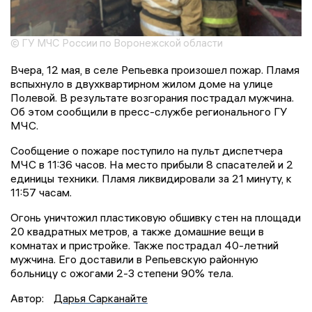
© ГУ МЧС России по Воронежской области
Вчера, 12 мая, в селе Репьевка произошел пожар. Пламя
вспыхнуло в двухквартирном жилом доме на улице
Полевой. В результате возгорания пострадал мужчина.
Об этом сообщили в пресс-службе регионального ГУ
МЧС.
Сообщение о пожаре поступило на пульт диспетчера
МЧС в 11:36 часов. На место прибыли 8 спасателей и 2
единицы техники. Пламя ликвидировали за 21 минуту, к
11:57 часам.
Огонь уничтожил пластиковую обшивку стен на площади
20 квадратных метров, а также домашние вещи в
комнатах и пристройке. Также пострадал 40-летний
мужчина. Его доставили в Репьевскую районную
больницу с ожогами 2-3 степени 90% тела.
Автор:
Дарья Сарканайте