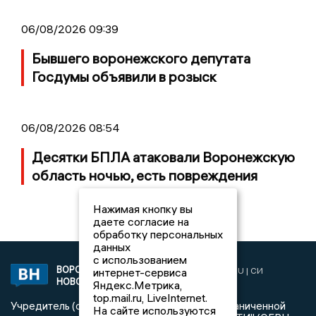
06/08/2026 09:39
Бывшего воронежского депутата
Госдумы объявили в розыск
06/08/2026 08:54
Десятки БПЛА атаковали Воронежскую
область ночью, есть повреждения
Нажимая кнопку вы
даете согласие на
обработку персональных
данных
с использованием
ВОРОНЕЖСКИЕ
2019 © VORONEZHNEWS.RU | СИ
интернет-сервиса
НОВОСТИ
«Воронежские новости»
Яндекс.Метрика,
top.mail.ru, LiveInternet.
Учредитель (соучредители): Общество с ограниченной
На сайте используются