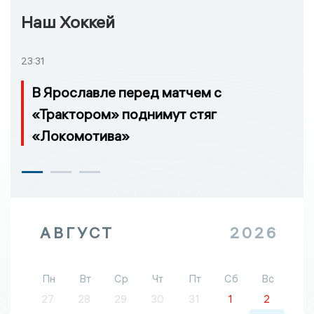
Наш Хоккей
23:31
В Ярославле перед матчем с
«Трактором» поднимут стяг
«Локомотива»
АВГУСТ
2026
Пн
Вт
Ср
Чт
Пт
Сб
Вс
27
28
29
30
31
1
2