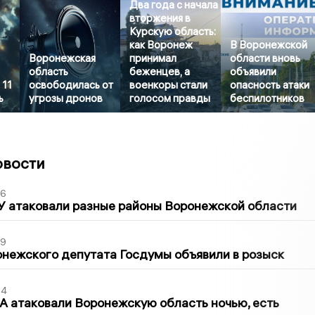
Два года с начала
вторжения в
Курскую область:
как Воронеж
В Воронежской
Воронежская
принимал
области вновь
область
беженцев, а
объявили
 11
освободилась от
военкоры стали
опасность атаки
ь
угрозы дронов
голосом правды
беспилотников
овости
06
У атаковали разные районы Воронежской области
39
нежского депутата Госдумы объявили в розыск
54
 атаковали Воронежскую область ночью, есть