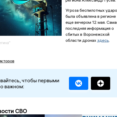
региона Александр Гусев.
Угроза беспилотных удар
была объявлена в регионе
еще вечером 12 мая. Сама
последняя информация о
сбитых в Воронежской
области дронах
здесь
.
егина"
икторов
вайтесь, чтобы первыми
 о важном:
вости СВО