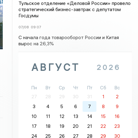
Тульское отделение «Деловой России» провело
стратегический бизнес-завтрак с депутатом
Госдумы
07/08
09:07
С начала года товарооборот России и Китая
вырос на 26,3%
АВГУСТ
2026
Пн
Вт
Ср
Чт
Пт
Сб
Вс
27
28
29
30
31
1
2
3
4
5
6
7
8
9
10
11
12
13
14
15
16
17
18
19
20
21
22
23
24
25
26
27
28
29
30