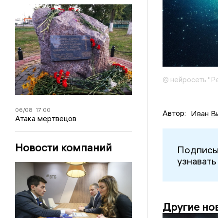
© нейросеть "Р
06/08
17:00
Автор:
Иван В
Атака мертвецов
Новости компаний
Подписы
узнавать
Другие но