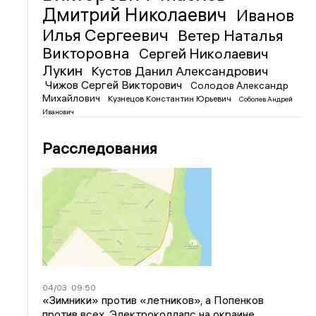
Дмитрий Николаевич
Иванов
Илья Сергеевич
Ветер Наталья
Викторовна
Сергей Николаевич
Лукин
Кустов Данил Александрович
Чижов Сергей Викторович
Солодов Александр
Михайлович
Кузнецов Константин Юрьевич
Соболев Андрей
Иванович
Расследования
04/03
09:50
«Зимники» против «летников», а Попенков
против всех. Электроколлапс на окраине