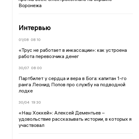
Воронежа
Интервью
01/08
08:10
«Трус не работает в инкассации»: как устроена
работа перевозчика денег
30/07
08:00
Партбилет у сердца и вера в Бога: капитан 1-го
ранга Леонид Попов про службу на подводной
лодке
30/04
19:30
«Наш Хоккей»: Алексей Дементьев –
удовольствие рассказывать истории, в которых я
участвовал