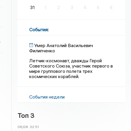
31
1
2
3
4
5
6
События
:
ь
Умер Анатолий Васильевич
Филипченко
Летчик-космонавт, дважды Герой
Советского Союза, участник первого в
мире группового полета трех
космических кораблей.
События недели
Топ 3
06/08
02:51