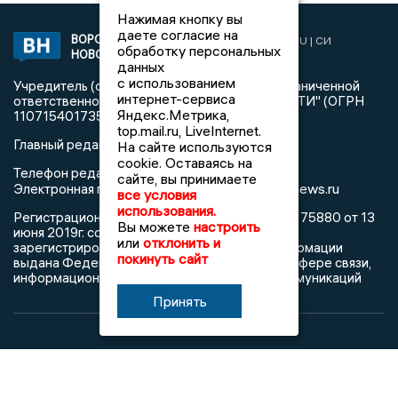
Нажимая кнопку вы
даете согласие на
ВОРОНЕЖСКИЕ
2019 © VORONEZHNEWS.RU | СИ
обработку персональных
НОВОСТИ
«Воронежские новости»
данных
с использованием
Учредитель (соучредители): Общество с ограниченной
интернет-сервиса
ответственностью "РЕГИОНАЛЬНЫЕ НОВОСТИ" (ОГРН
Яндекс.Метрика,
1107154017354)
top.mail.ru, LiveInternet.
Главный редактор: Пирогов А.А.
На сайте используются
cookie. Оставаясь на
Телефон редакции: +7 (473) 262 77 92
сайте, вы принимаете
info@voronezhnews.ru
Электронная почта редакции:
все условия
использования.
Регистрационный номер: серия Эл № ФС 77 - 75880 от 13
Вы можете
настроить
июня 2019г. согласно выписке из реестра
или
отклонить и
зарегистрированных средств массовой информации
покинуть сайт
выдана Федеральной службой по надзору в сфере связи,
информационных технологий и массовых коммуникаций
Принять
При использовании любого материала с данного сайта
гиперссылка на Сетевое издание «Воронежские новости»
обязательна.