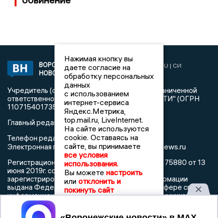
Нажимая кнопку вы
ВОРОНЕЖСКИЕ
2019 © VORONEZHNEWS.RU | СИ
даете согласие на
НОВОСТИ
«Воронежские новости»
обработку персональных
данных
Учредитель (соучредители): Общество с ограниченной
с использованием
ответственностью "РЕГИОНАЛЬНЫЕ НОВОСТИ" (ОГРН
интернет-сервиса
1107154017354)
Яндекс.Метрика,
top.mail.ru, LiveInternet.
Главный редактор: Пирогов А.А.
На сайте используются
cookie. Оставаясь на
Телефон редакции: +7 (473) 262 77 92
сайте, вы принимаете
info@voronezhnews.ru
Электронная почта редакции:
все условия
Регистрационный номер: серия Эл № ФС 77 - 75880 от 13
использования.
июня 2019г. согласно выписке из реестра
Вы можете
настроить
зарегистрированных средств массовой информации
или
отклонить и
выдана Федеральной службой по надзору в сфере связи,
покинуть сайт
информационных технологий и массовых коммуникаций
Принять