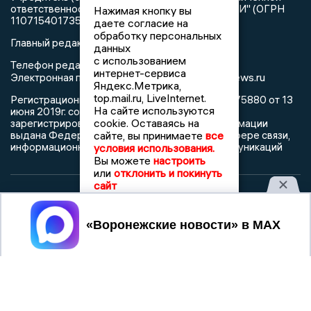
ответственностью "РЕГИОНАЛЬНЫЕ НОВОСТИ" (ОГРН
Нажимая кнопку вы
1107154017354)
даете согласие на
обработку персональных
Главный редактор: Пирогов А.А.
данных
с использованием
Телефон редакции: +7 (473) 262 77 92
интернет-сервиса
info@voronezhnews.ru
Электронная почта редакции:
Яндекс.Метрика,
top.mail.ru, LiveInternet.
Регистрационный номер: серия Эл № ФС 77 - 75880 от 13
На сайте используются
июня 2019г. согласно выписке из реестра
cookie. Оставаясь на
зарегистрированных средств массовой информации
сайте, вы принимаете
все
выдана Федеральной службой по надзору в сфере связи,
информационных технологий и массовых коммуникаций
условия использования.
Вы можете
настроить
или
отклонить и покинуть
сайт
При использовании любого материала с данного сайта
Принять
гиперссылка на Сетевое издание «Воронежские новости»
обязательна.
Сообщения на сером фоне размещены на правах рекламы
@mazov
MAX
Написать директору в телеграм
или