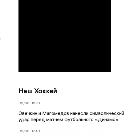
и
,
Наш Хоккей
09/08
15:31
Овечкин и Магомедов нанесли символический
удар перед матчем футбольного «Динамо»
09/08
12:01