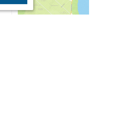
04/03
09:50
«Зимники» против «летников», а Попенков
против всех. Электроколлапс на окраине
Воронежа
Интервью
01/08
08:10
«Трус не работает в инкассации»: как устроена
работа перевозчика денег
30/07
08:00
Партбилет у сердца и вера в Бога: капитан 1-го