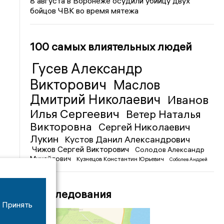
8 августа в Воронеже осудили убийцу двух
бойцов ЧВК во время мятежа
100 самых влиятельных людей
Гусев Александр
Викторович
Маслов
Дмитрий Николаевич
Иванов
Илья Сергеевич
Ветер Наталья
Викторовна
Сергей Николаевич
Лукин
Кустов Данил Александрович
Чижов Сергей Викторович
Солодов Александр
Михайлович
Кузнецов Константин Юрьевич
Соболев Андрей
Иванович
Расследования
Принять