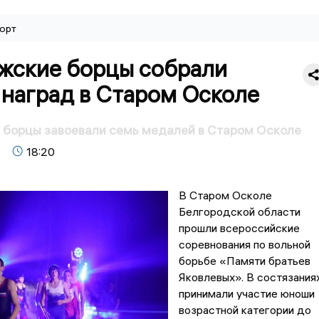
орт
жские борцы собрали
 наград в Старом Осколе
 борцы завоевали семь медалей в Старом Осколе
18:20
В Старом Осколе
Белгородской области
прошли всероссийские
соревнования по вольной
борьбе «Памяти братьев
Яковлевых». В состязания
принимали участие юноши
возрастной категории до