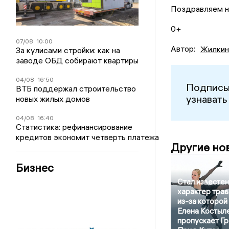
Поздравляем н
0+
07/08
10:00
Автор:
Жилкин
За кулисами стройки: как на
заводе ОБД собирают квартиры
04/08
16:50
Подписы
ВТБ поддержал строительство
узнавать
новых жилых домов
04/08
16:40
Статистика: рефинансирование
кредитов экономит четверть платежа
Другие но
Бизнес
Стал известен
характер трав
из-за которой
Елена Костыл
пропускает Гр