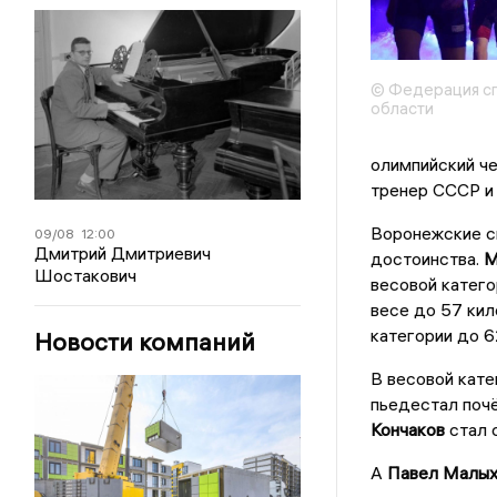
© Федерация с
области
олимпийский ч
тренер СССР и
Воронежские с
09/08
12:00
Дмитрий Дмитриевич
достоинства.
М
Шостакович
весовой катего
весе до 57 ки
категории до 6
Новости компаний
В весовой кате
пьедестал почё
Кончаков
стал 
А
Павел Малых