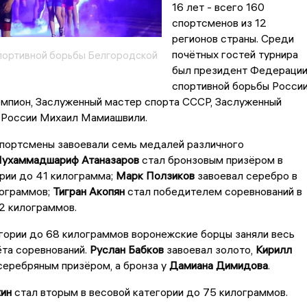
16 лет - всего 160
спортсменов из 12
регионов страны. Среди
почётных гостей турнира
портивной борьбы Белгородской
был президент Федераци
спортивной борьбы России
емпион, Заслуженный мастер спорта СССР, Заслуженный
 России Михаил Мамиашвили.
портсмены завоевали семь медалей различного
ухаммадшариф Атаназаров
стал бронзовым призёром в
рии до 41 килограмма;
Марк Ползиков
завоевал серебро в
лограммов;
Тигран Акопян
стал победителем соревнований в
2 килограммов.
гории до 68 килограммов воронежские борцы заняли весь
та соревнований.
Руслан Бабков
завоевал золото,
Кирилл
серебряным призёром, а бронза у
Дамиана Димидова
.
ин
стал вторым в весовой категории до 75 килограммов.