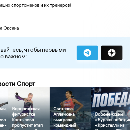
аших спортсменов и их тренеров!
а Оксана
вайтесь, чтобы первыми
 о важном:
вости Спорт
мы,
Воронежская
Светлана
фигуристка
Аплачкина
Воронежский
ева
Костылева
выиграла
«Буран» победи
ан-
пропустит этап
командный
«Кристалл» из