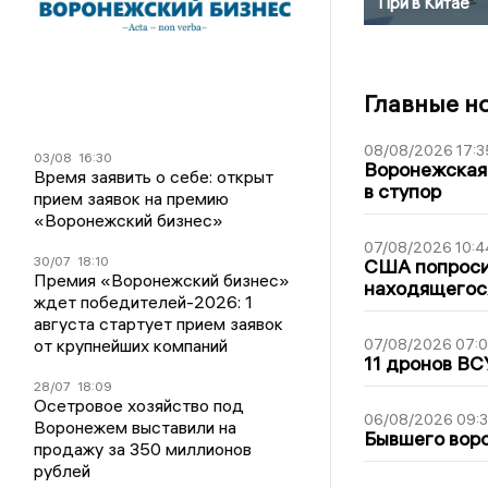
При в Китае
Главные н
08/08/2026 17:3
03/08
16:30
Воронежская
Время заявить о себе: открыт
в ступор
прием заявок на премию
«Воронежский бизнес»
07/08/2026 10:4
30/07
18:10
США попроси
Премия «Воронежский бизнес»
находящегос
ждет победителей-2026: 1
августа стартует прием заявок
от крупнейших компаний
07/08/2026 07:
11 дронов ВС
28/07
18:09
Осетровое хозяйство под
06/08/2026 09:
Воронежем выставили на
Бывшего воро
продажу за 350 миллионов
рублей