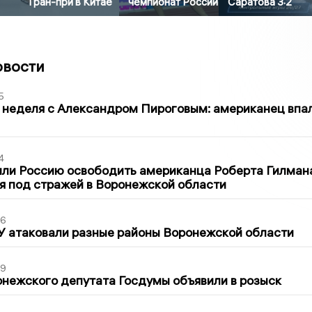
Гран-при в Китае
чемпионат России
Саратова 3:2
овости
5
 неделя с Александром Пироговым: американец впа
4
ли Россию освободить американца Роберта Гилмана
я под стражей в Воронежской области
06
У атаковали разные районы Воронежской области
39
нежского депутата Госдумы объявили в розыск