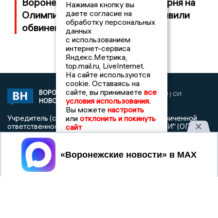
Воронежцу, убившему ножом парня на
Нажимая кнопку вы
даете согласие на
Олимпийском бульваре, предъявили
обработку персональных
обвинение
данных
с использованием
интернет-сервиса
Яндекс.Метрика,
top.mail.ru, LiveInternet.
На сайте используются
cookie. Оставаясь на
сайте, вы принимаете
все
ВОРОНЕЖСКИЕ
2019 © VORONEZHNEWS.RU | СИ
условия использования.
НОВОСТИ
«Воронежские новости»
Вы можете
настроить
или
отклонить и покинуть
Учредитель (соучредители): Общество с ограниченной
ответственностью "РЕГИОНАЛЬНЫЕ НОВОСТИ" (ОГРН
сайт
1107154017354)
Принять
Главный редактор: Пирогов А.А.
Телефон редакции: +7 (473) 262 77 92
info@voronezhnews.ru
Электронная почта редакции:
Регистрационный номер: серия Эл № ФС 77 - 75880 от 13
июня 2019г. согласно выписке из реестра
зарегистрированных средств массовой информации
выдана Федеральной службой по надзору в сфере связи,