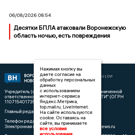
06/08/2026 08:54
Десятки БПЛА атаковали Воронежскую
область ночью, есть повреждения
Нажимая кнопку вы
даете согласие на
ВОРОНЕЖСКИЕ
2019 © VORONEZHNEWS.RU | СИ
обработку персональных
НОВОСТИ
«Воронежские новости»
данных
с использованием
Учредитель (соучредители): Общество с ограниченной
интернет-сервиса
ответственностью "РЕГИОНАЛЬНЫЕ НОВОСТИ" (ОГРН
Яндекс.Метрика,
1107154017354)
top.mail.ru, LiveInternet.
Главный редактор: Пирогов А.А.
На сайте используются
cookie. Оставаясь на
Телефон редакции: +7 (473) 262 77 92
сайте, вы принимаете
info@voronezhnews.ru
Электронная почта редакции:
все условия
использования.