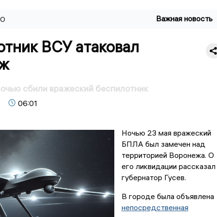
Важная новость
ВО
отник ВСУ атаковал
ж
ночью сбили вражеский беспилотник
06:01
Ночью 23 мая вражеский
БПЛА был замечен над
территорией Воронежа. О
его ликвидации рассказал
губернатор Гусев.
В городе была объявлена
непосредственная