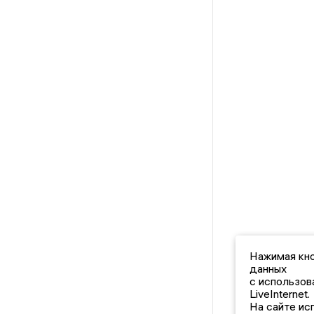
Нажимая кно
данных
с использов
LiveInternet.
На сайте ис