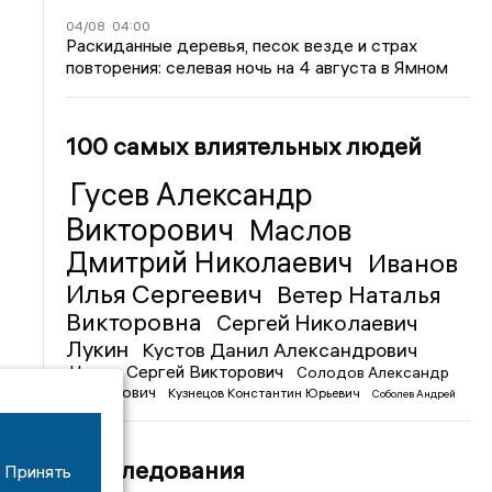
04/08
04:00
Раскиданные деревья, песок везде и страх
повторения: селевая ночь на 4 августа в Ямном
100 самых влиятельных людей
Гусев Александр
Викторович
Маслов
Дмитрий Николаевич
Иванов
Илья Сергеевич
Ветер Наталья
Викторовна
Сергей Николаевич
Лукин
Кустов Данил Александрович
Чижов Сергей Викторович
Солодов Александр
Михайлович
Кузнецов Константин Юрьевич
Соболев Андрей
Иванович
Расследования
Принять