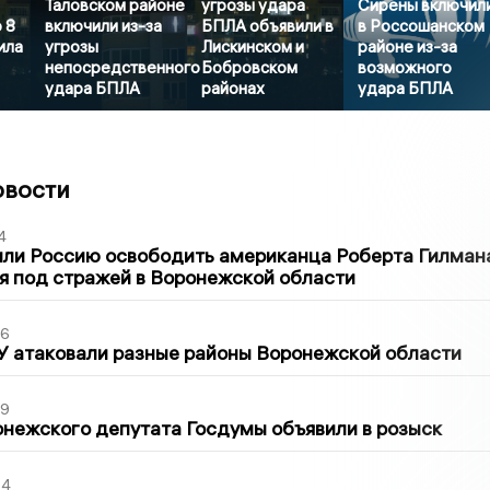
Таловском районе
угрозы удара
Сирены включил
 8
включили из-за
БПЛА объявили в
в Россошанском
ила
угрозы
Лискинском и
районе из-за
непосредственного
Бобровском
возможного
удара БПЛА
районах
удара БПЛА
овости
4
ли Россию освободить американца Роберта Гилмана
я под стражей в Воронежской области
06
У атаковали разные районы Воронежской области
39
нежского депутата Госдумы объявили в розыск
54