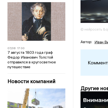
© нейросеть &q
Автор:
Иван В
07/08
17:00
7 августа 1803 года граф
Федор Иванович Толстой
отправился в кругосветное
Коммент
путешествие
Новости компаний
Другие но