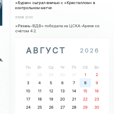
и
«Буран» сыграл вничью с «Кристаллом» в
контрольном матче
07/08
21:01
«Рязань-ВДВ» победила на ЦСКА-Арене со
счётом 4:2
АВГУСТ
2026
,
Пн
Вт
Ср
Чт
Пт
Сб
Вс
27
28
29
30
31
1
2
3
4
5
6
7
8
9
10
11
12
13
14
15
16
17
18
19
20
21
22
23
24
25
26
27
28
29
30