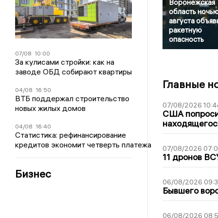
Воронежская
область ночью
августа объяв
ракетную
опасность
07/08
10:00
За кулисами стройки: как на
заводе ОБД собирают квартиры
Главные н
04/08
16:50
ВТБ поддержал строительство
07/08/2026 10:4
новых жилых домов
США попроси
находящегос
04/08
16:40
Статистика: рефинансирование
кредитов экономит четверть платежа
07/08/2026 07:
11 дронов ВС
Бизнес
06/08/2026 09:
Бывшего воро
06/08/2026 08: