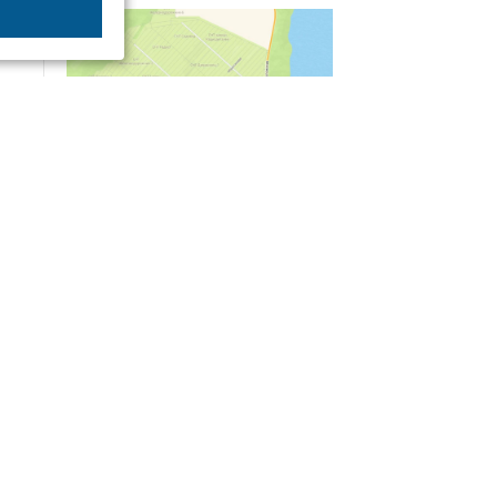
04/03
09:50
«Зимники» против «летников», а Попенков
против всех. Электроколлапс на окраине
Воронежа
Интервью
01/08
08:10
«Трус не работает в инкассации»: как устроена
работа перевозчика денег
30/07
08:00