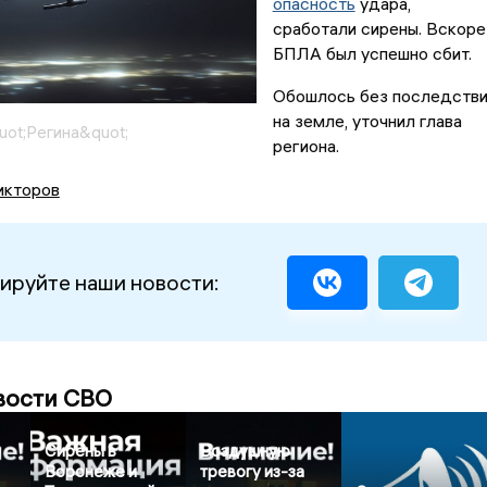
опасность
удара,
сработали сирены. Вскоре
БПЛА был успешно сбит.
Обошлось без последств
на земле, уточнил глава
uot;Регина&quot;
региона.
икторов
ируйте наши новости:
вости СВО
Сирены в
Воздушную
Воронеже и
тревогу из-за