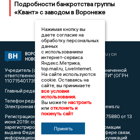
Подробности банкротства группы
«Квант» с заводом в Воронеже
Нажимая кнопку вы
даете согласие на
обработку персональных
данных
с использованием
ВОРОНЕЖСКИЕ
2019 © VORONEZHNEWS.RU | СИ
интернет-сервиса
НОВОСТИ
«Воронежские новости»
Яндекс.Метрика,
top.mail.ru, LiveInternet.
Учредитель (соучредители): Общество с ограниченной
На сайте используются
ответственностью "РЕГИОНАЛЬНЫЕ НОВОСТИ" (ОГРН
cookie. Оставаясь на
1107154017354)
сайте, вы принимаете
Главный редактор: Пирогов А.А.
все условия
использования.
Телефон редакции: +7 (473) 262 77 92
Вы можете
настроить
info@voronezhnews.ru
Электронная почта редакции:
или
отклонить и
покинуть сайт
Регистрационный номер: серия Эл № ФС 77 - 75880 от 13
июня 2019г. согласно выписке из реестра
зарегистрированных средств массовой информации
Принять
выдана Федеральной службой по надзору в сфере связи,
информационных технологий и массовых коммуникаций