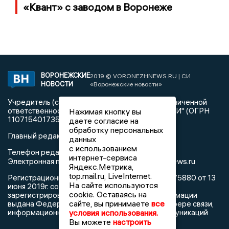
«Квант» с заводом в Воронеже
ВОРОНЕЖСКИЕ
2019 © VORONEZHNEWS.RU | СИ
НОВОСТИ
«Воронежские новости»
Учредитель (соучредители): Общество с ограниченной
ответственностью "РЕГИОНАЛЬНЫЕ НОВОСТИ" (ОГРН
Нажимая кнопку вы
1107154017354)
даете согласие на
обработку персональных
Главный редактор: Пирогов А.А.
данных
с использованием
Телефон редакции: +7 (473) 262 77 92
интернет-сервиса
info@voronezhnews.ru
Электронная почта редакции:
Яндекс.Метрика,
top.mail.ru, LiveInternet.
Регистрационный номер: серия Эл № ФС 77 - 75880 от 13
На сайте используются
июня 2019г. согласно выписке из реестра
cookie. Оставаясь на
зарегистрированных средств массовой информации
сайте, вы принимаете
все
выдана Федеральной службой по надзору в сфере связи,
информационных технологий и массовых коммуникаций
условия использования.
Вы можете
настроить