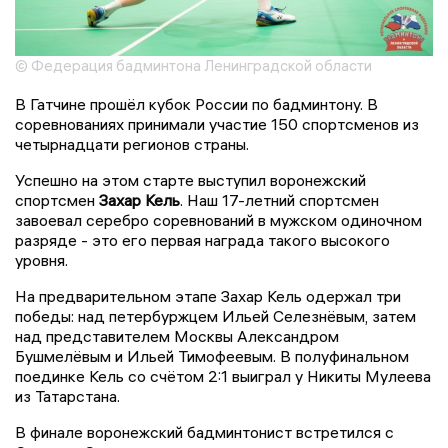
© Федерация бадминтона Ленинградской области
В Гатчине прошёл кубок России по бадминтону. В
соревнованиях принимали участие 150 спортсменов из
четырнадцати регионов страны.
Успешно на этом старте выступил воронежский
спортсмен
Захар Кель
. Наш 17-летний спортсмен
завоевал серебро соревнований в мужском одиночном
разряде - это его первая награда такого высокого
уровня.
На предварительном этапе Захар Кель одержал три
победы: над петербуржцем Ильей Селезнёвым, затем
над представителем Москвы Александром
Бушмелёвым и Ильей Тимофеевым. В полуфинальном
поединке Кель со счётом 2:1 выиграл у Никиты Мулеева
из Татарстана.
В финале воронежский бадминтонист встретился с