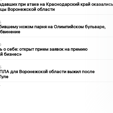
давших при атаке на Краснодарский край оказалис
ицы Воронежской области
5
бившему ножом парня на Олимпийском бульваре,
обвинение
0
ь о себе: открыт прием заявок на премию
й бизнес»
5
ПЛА для Воронежской области выжил после
Туле
2