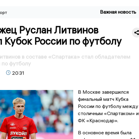
Важная новость
орт
жец Руслан Литвинов
 Кубок России по футболу
итвинов в составе «Спартака» стал обладателем
 по футболу
20:31
В Москве завершился
финальный матч Кубка
России по футболу между
столичным «Спартаком» и
ФК «Краснодар».
В основное время была