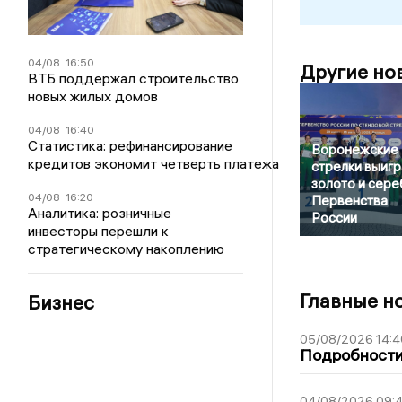
04/08
16:50
Другие но
ВТБ поддержал строительство
новых жилых домов
04/08
16:40
Статистика: рефинансирование
Воронежские
кредитов экономит четверть платежа
стрелки выигр
золото и сер
04/08
16:20
Первенства
Аналитика: розничные
России
инвесторы перешли к
стратегическому накоплению
Главные н
Бизнес
05/08/2026 14:4
Подробности 
04/08/2026 09:4