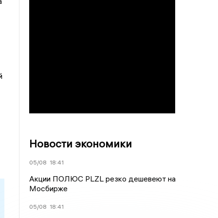
а
й
Новости экономики
05/08
18:41
Акции ПОЛЮС PLZL резко дешевеют на
Мосбирже
05/08
18:41