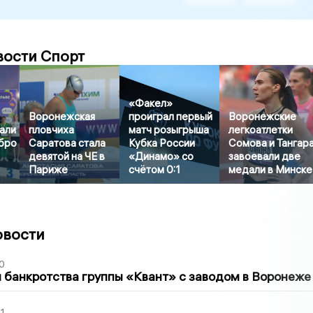
вости Спорт
«Факел»
Воронежская
проиграл первый
Воронежские
али
пловчиха
матч розыгрыша
легкоатлетки
ебро
Саратова стала
Кубка России
Сомова и Тангар
девятой на ЧЕ в
«Динамо» со
завоевали две
Париже
счётом 0:1
медали в Минске
овости
0
банкротства группы «Квант» с заводом в Воронеже
1