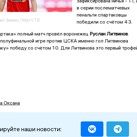
зафиксирована ничья - 1:1, 
в серии послематчевых
пенальти спартаковцы
л Зимин / Матч ТВ
победили со счётом 4:3.
артака» полный матч провёл воронежец
Руслан Литвинов
.
 полуфинальной игре против ЦСКА именно гол Литвинова
ку» победу со счётом 1:0. Для Литвинова это первый трофе
а Оксана
ируйте наши новости: