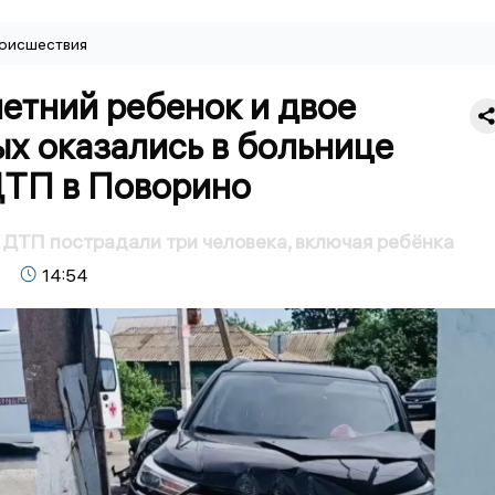
оисшествия
етний ребенок и двое
х оказались в больнице
ДТП в Поворино
 ДТП пострадали три человека, включая ребёнка
14:54