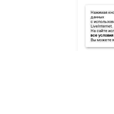
Нажимая кно
данных
с использов
LiveInternet.
На сайте ис
все условия
Вы можете