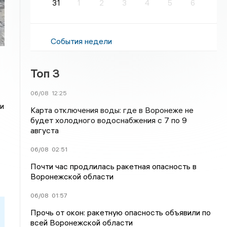
31
1
2
3
4
5
6
События недели
Топ 3
06/08
12:25
и
Карта отключения воды: где в Воронеже не
будет холодного водоснабжения с 7 по 9
августа
06/08
02:51
Почти час продлилась ракетная опасность в
Воронежской области
06/08
01:57
Прочь от окон: ракетную опасность объявили по
всей Воронежской области