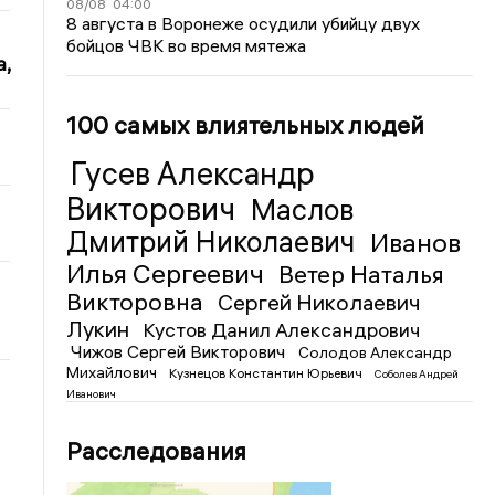
08/08
04:00
8 августа в Воронеже осудили убийцу двух
бойцов ЧВК во время мятежа
,
100 самых влиятельных людей
Гусев Александр
Викторович
Маслов
Дмитрий Николаевич
Иванов
Илья Сергеевич
Ветер Наталья
Викторовна
Сергей Николаевич
Лукин
Кустов Данил Александрович
Чижов Сергей Викторович
Солодов Александр
Михайлович
Кузнецов Константин Юрьевич
Соболев Андрей
Иванович
Расследования