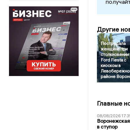
получайт
Другие но
Пострадала
женщина при
столкновении
Ford Fiesta с
киоском в
Левобережно
районе Воро
Главные н
08/08/2026 17:3
Воронежская
в ступор