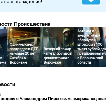
е вознаграждение!
вости Происшествия
Автомат с
энергетиками
обернулся
Один человек
штрафом в 100
пострадал в ДТП
Вечерний пожар
тысяч рублей дл
на улице 20 лет
напугал жильцов
предпринимател
м
Октября в
девятиэтажки в
в Воронежской
нежа
Воронеже
Воронеже
области
овости
5
 неделя с Александром Пироговым: американец впа