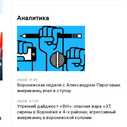
Аналитика
я
я
08/08
17:35
Воронежская неделя с Александром Пироговым:
американец впал в ступор
08/08
07:00
Утренний дайджест «ВН»: опасная жара +37,
сирены в Воронеже и 4-х районах, агрессивный
американец в воронежской колонии
л