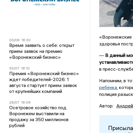
«Воронежские 
03/08
16:30
здоровья пост
Время заявить о себе: открыт
прием заявок на премию
—
В данный мо
«Воронежский бизнес»
устанавливаютс
в пресс-служб
30/07
18:10
Премия «Воронежский бизнес»
ждет победителей-2026: 1
Напомним, в то
августа стартует прием заявок
ребенка
, кото
от крупнейших компаний
полиция разыск
28/07
18:09
Автор:
Андрей
Осетровое хозяйство под
Воронежем выставили на
продажу за 350 миллионов
рублей
Присыла