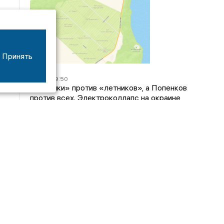
Принять
04/03
09:50
«Зимники» против «летников», а Попенков
против всех. Электроколлапс на окраине
Воронежа
Интервью
01/08
08:10
«Трус не работает в инкассации»: как устроена
работа перевозчика денег
30/07
08:00