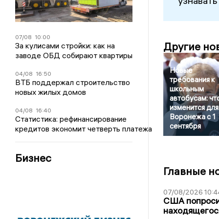
узнавать
07/08
10:00
Другие но
За кулисами стройки: как на
заводе ОБД собирают квартиры
Новые
04/08
16:50
требования к
ВТБ поддержал строительство
школьным
новых жилых домов
автобусам: чт
изменится для
04/08
16:40
Воронежа с 1
Статистика: рефинансирование
сентября
кредитов экономит четверть платежа
Бизнес
Главные н
07/08/2026 10:4
США попроси
находящегос