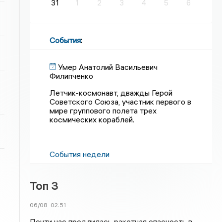
31
1
2
3
4
5
6
События
:
Умер Анатолий Васильевич
Филипченко
Летчик-космонавт, дважды Герой
Советского Союза, участник первого в
мире группового полета трех
космических кораблей.
События недели
Топ 3
06/08
02:51
Почти час продлилась ракетная опасность в