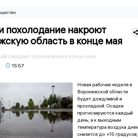
щество
и похолодание накроют
жскую область в конце мая
ей ожидает воронежцев в конце мая
15:57
Новая рабочая неделя в
Воронежской области
будет дождливой и
прохладной. Осадки
прогнозируются каждый
день, а к выходным
температура воздуха дне
снизится до +15 градусов,