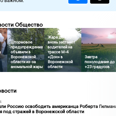
 о важном:
вости Общество
Жара до +30
Штормовое
вновь застанет
предупреждение
водителей на
о
объявили в
трассе М-4
Воронежской
«Дон» в
Завтра
области из-за
Воронежской
похолодание до
аномальной жары
области
+23 градусов
овости
4
ли Россию освободить американца Роберта Гилмана
я под стражей в Воронежской области