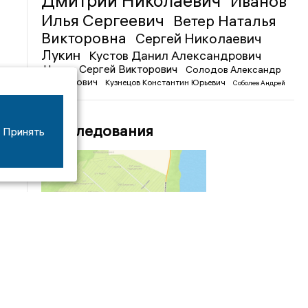
Дмитрий Николаевич
Иванов
Илья Сергеевич
Ветер Наталья
Викторовна
Сергей Николаевич
Лукин
Кустов Данил Александрович
Чижов Сергей Викторович
Солодов Александр
Михайлович
Кузнецов Константин Юрьевич
Соболев Андрей
Иванович
Расследования
Принять
04/03
09:50
«Зимники» против «летников», а Попенков
против всех. Электроколлапс на окраине
Воронежа