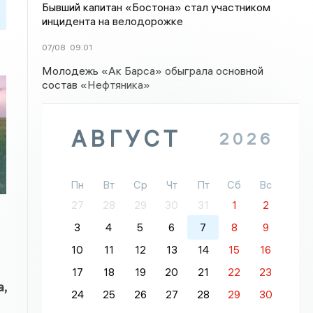
Бывший капитан «Бостона» стал участником
инцидента на велодорожке
07/08
09:01
Молодежь «Ак Барса» обыграла основной
состав «Нефтяника»
АВГУСТ
2026
Пн
Вт
Ср
Чт
Пт
Сб
Вс
27
28
29
30
31
1
2
3
4
5
6
7
8
9
10
11
12
13
14
15
16
17
18
19
20
21
22
23
,
24
25
26
27
28
29
30