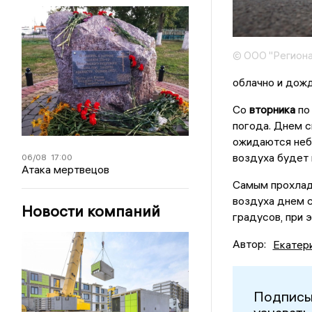
© ООО "Региона
облачно и дожд
Со
вторника
п
погода. Днем с
ожидаются небо
воздуха будет 
06/08
17:00
Атака мертвецов
Самым прохлад
воздуха днем с
Новости компаний
градусов, при 
Автор:
Екатер
Подписы