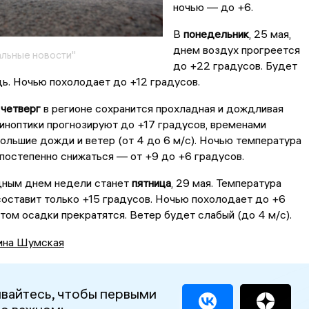
ночью — до +6.
В
понедельник
, 25 мая,
днем воздух прогреется
льные новости"
до +22 градусов. Будет
ь. Ночью похолодает до +12 градусов.
о
четверг
в регионе сохранится прохладная и дождливая
иноптики прогнозируют до +17 градусов, временами
льшие дожди и ветер (от 4 до 6 м/с). Ночью температура
постепенно снижаться — от +9 до +6 градусов.
ным днем недели станет
пятница
, 29 мая. Температура
оставит только +15 градусов. Ночью похолодает до +6
этом осадки прекратятся. Ветер будет слабый (до 4 м/с).
ина Шумская
вайтесь, чтобы первыми