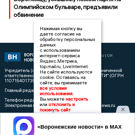
Олимпийском бульваре, предъявили
обвинение
Нажимая кнопку вы
даете согласие на
обработку персональных
данных
с использованием
ВОРОНЕЖСКИЕ
интернет-сервиса
2019 © VORONEZHNEWS.RU | СИ
НОВОСТИ
Яндекс.Метрика,
«Воронежские новости»
top.mail.ru, LiveInternet.
Учредитель (соучредители): Общество с ограниченной
На сайте используются
ответственностью "РЕГИОНАЛЬНЫЕ НОВОСТИ" (ОГРН
cookie. Оставаясь на
1107154017354)
сайте, вы принимаете
все условия
Главный редактор: Пирогов А.А.
использования.
Вы можете
настроить
Телефон редакции: +7 (473) 262 77 92
или
отклонить и
info@voronezhnews.ru
Электронная почта редакции:
покинуть сайт
Регистрационный номер: серия Эл № ФС 77 - 75880 от 13
июня 2019г. согласно выписке из реестра
Принять
зарегистрированных средств массовой информации
выдана Федеральной службой по надзору в сфере связи,