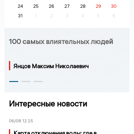
24
25
26
27
28
29
30
31
1
2
3
4
5
6
100 самых влиятельных людей
Янцов Максим Николаевич
Интересные новости
06/08
12:25
Карта отключения воды: где в