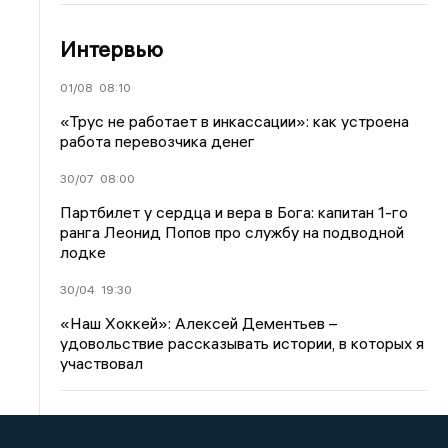
Интервью
01/08
08:10
«Трус не работает в инкассации»: как устроена
работа перевозчика денег
30/07
08:00
Партбилет у сердца и вера в Бога: капитан 1-го
ранга Леонид Попов про службу на подводной
лодке
30/04
19:30
«Наш Хоккей»: Алексей Дементьев –
удовольствие рассказывать истории, в которых я
участвовал