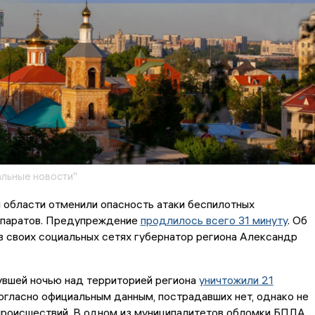
льные новости"
 области отменили опасность атаки беспилотных
ппаратов. Предупреждение
продлилось всего 31 минуту
. Об
 своих социальных сетях губернатор региона Александр
увшей ночью над территорией региона
уничтожили 21
Согласно официальным данным, пострадавших нет, однако не
происшествий. В одном из муниципалитетов обломки БПЛА