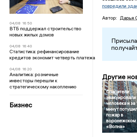
повредили зда
Автор:
Дарья 
04/08
16:50
ВТБ поддержал строительство
новых жилых домов
Присыла
04/08
16:40
получайт
Статистика: рефинансирование
кредитов экономит четверть платежа
04/08
16:20
Аналитика: розничные
Другие но
инвесторы перешли к
стратегическому накоплению
Спасатели
эвакуировали
человека и за 
Бизнес
минут потуши
пожар в
воронежском
«Волна»