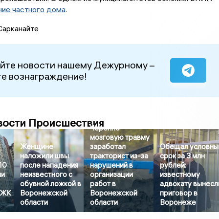
ние частного дома
.
Сарканайте
йте новости нашему Дежурному –
е вознаграждение!
вости Происшествия
Черепно-
мозговую травму
Женщине
заработал
Обещал условны
наложили швы
тракторист из-за
срок за 3 млн
10
после нападения
нарушений в
рублей:
ли
неизвестного с
организации
известному
обувной ложкой в
работ в
адвокату вынесл
 ЖК
Воронежской
Воронежской
приговор в
области
области
Воронеже