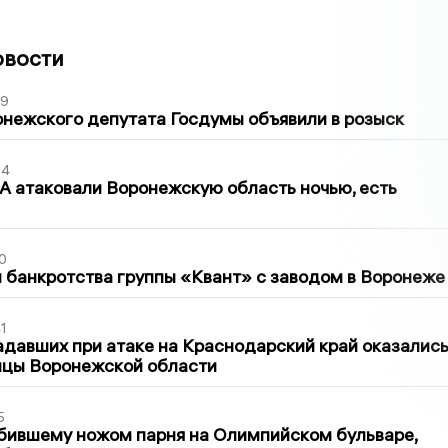
овости
39
нежского депутата Госдумы объявили в розыск
54
 атаковали Воронежскую область ночью, есть
0
банкротства группы «Квант» с заводом в Воронеже
1
давших при атаке на Краснодарский край оказалис
ицы Воронежской области
5
бившему ножом парня на Олимпийском бульваре,