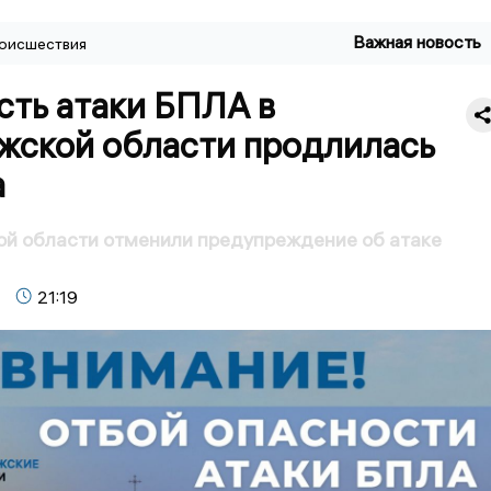
Важная новость
оисшествия
сть атаки БПЛА в
жской области продлилась
а
ой области отменили предупреждение об атаке
21:19