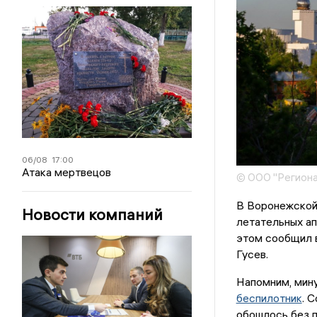
06/08
17:00
Атака мертвецов
© ООО "Региона
В Воронежской
Новости компаний
летательных а
этом сообщил в
Гусев.
Напомним, мин
беспилотник
. 
обошлось без 