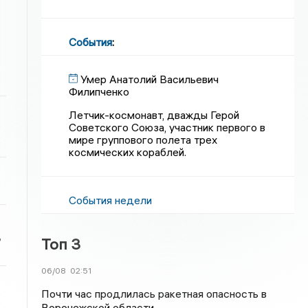
События
:
Умер Анатолий Васильевич
Филипченко
Летчик-космонавт, дважды Герой
Советского Союза, участник первого в
мире группового полета трех
космических кораблей.
События недели
ь
Топ 3
06/08
02:51
Почти час продлилась ракетная опасность в
Воронежской области