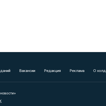
зданий
Вакансии
Редакция
Реклама
О холд
новости»
X