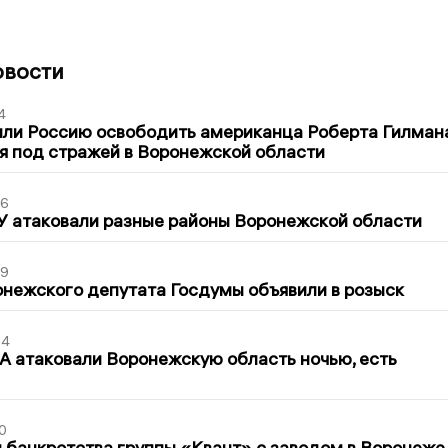
овости
4
ли Россию освободить американца Роберта Гилмана
я под стражей в Воронежской области
06
У атаковали разные районы Воронежской области
39
нежского депутата Госдумы объявили в розыск
54
 атаковали Воронежскую область ночью, есть
0
банкротства группы «Квант» с заводом в Воронеже