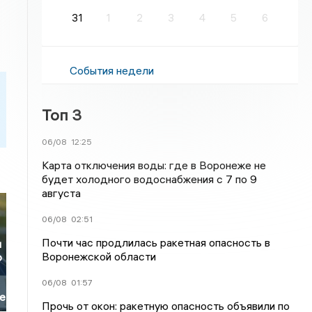
31
1
2
3
4
5
6
События недели
Топ 3
06/08
12:25
Карта отключения воды: где в Воронеже не
будет холодного водоснабжения с 7 по 9
августа
06/08
02:51
Почти час продлилась ракетная опасность в
и
Воронежской области
р
06/08
01:57
же
Прочь от окон: ракетную опасность объявили по