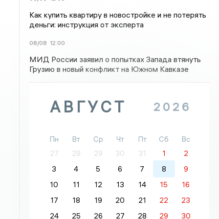
Как купить квартиру в новостройке и не потерять
деньги: инструкция от эксперта
08/08
12:00
МИД России заявил о попытках Запада втянуть
Грузию в новый конфликт на Южном Кавказе
АВГУСТ
2026
Пн
Вт
Ср
Чт
Пт
Сб
Вс
27
28
29
30
31
1
2
3
4
5
6
7
8
9
10
11
12
13
14
15
16
17
18
19
20
21
22
23
24
25
26
27
28
29
30