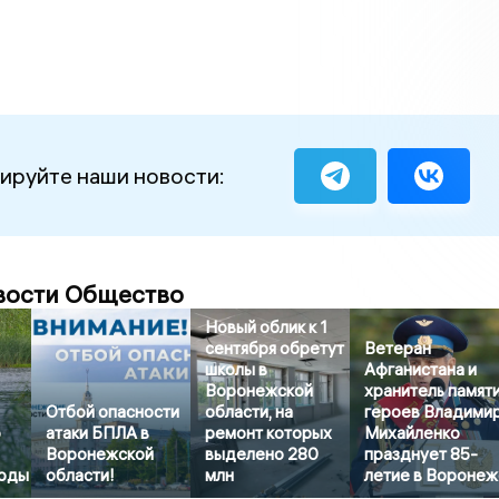
ируйте наши новости:
вости Общество
Новый облик к 1
сентября обретут
Ветеран
школы в
Афганистана и
Воронежской
хранитель памят
Отбой опасности
области, на
героев Владими
о
атаки БПЛА в
ремонт которых
Михайленко
Воронежской
выделено 280
празднует 85-
воды
области!
млн
летие в Вороне