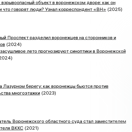
 взрывоопасный объект в воронежском дворе: как он
и что говорят люди? Узнал корреспондент «ВН»
(2025)
ый Проспект разделил воронежцев на сторонников и
ков
(2024)
засушливое лето прогнозируют синоптики в Воронежской
2024)
а Лазурном берегу: как воронежцы бьются против
ьства многоэтажки
(2023)
тель Воронежского областного суда стал заместителем
теля ВККС
(2021)