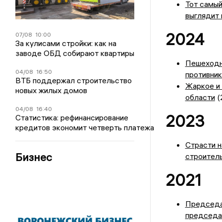
Тот самый
выглядит 
2024
07/08
10:00
За кулисами стройки: как на
заводе ОБД собирают квартиры
Пешеходн
04/08
16:50
противни
ВТБ поддержал строительство
Жаркое и 
новых жилых домов
области
(
04/08
16:40
2023
Статистика: рефинансирование
кредитов экономит четверть платежа
Страсти н
Бизнес
строител
2021
Председа
председа