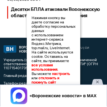
Десятки БПЛА атаковали Воронежскую
область ночью, есть повреждения
Нажимая кнопку вы
даете согласие на
обработку персональных
данных
с использованием
интернет-сервиса
Яндекс.Метрика,
ВОРОНЕЖСКИЕ
top.mail.ru, LiveInternet.
2019 © VORONEZHNEWS.RU | СИ
НОВОСТИ
На сайте используются
«Воронежские новости»
cookie. Оставаясь на
Учредитель (соучредители): Общество с ограниченной
сайте, вы принимаете
ответственностью "РЕГИОНАЛЬНЫЕ НОВОСТИ" (ОГРН
все условия
1107154017354)
использования.
Вы можете
настроить
Главный редактор: Пирогов А.А.
или
отклонить и
покинуть сайт
Телефон редакции: +7 (473) 262 77 92
info@voronezhnews.ru
Электронная почта редакции:
Принять
Регистрационный номер: серия Эл № ФС 77 - 75880 от 13
июня 2019г. согласно выписке из реестра
зарегистрированных средств массовой информации