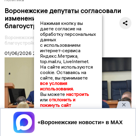
Воронежские депутаты согласовали
изменение в Правилах
Нажимая кнопку вы
благоустройства
даете согласие на
обработку персональных
Воронежские депутаты уточнили правила
данных
благоустройства территории
с использованием
интернет-сервиса
01/06/2026
20:29
Яндекс.Метрика,
top.mail.ru, LiveInternet.
На сайте используются
cookie. Оставаясь на
сайте, вы принимаете
все условия
использования.
Вы можете
настроить
или
отклонить и
покинуть сайт
Принять