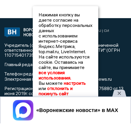
Нажимая кнопку вы
даете согласие на
обработку персональных
данных
ВОРОНЕЖСКИЕ
2019 © VORONEZHNEWS.RU | СИ
НОВОСТИ
с использованием
«Воронежские новости»
интернет-сервиса
Учредитель (соучредители): Общество с ограниченной
Яндекс.Метрика,
ответственностью "РЕГИОНАЛЬНЫЕ НОВОСТИ" (ОГРН
top.mail.ru, LiveInternet.
1107154017354)
На сайте используются
cookie. Оставаясь на
Главный редактор: Пирогов А.А.
сайте, вы принимаете
все условия
Телефон редакции: +7 (473) 262 77 92
использования.
info@voronezhnews.ru
Электронная почта редакции:
Вы можете
настроить
или
отклонить и
Регистрационный номер: серия Эл № ФС 77 - 75880 от 13
покинуть сайт
июня 2019г. согласно выписке из реестра
зарегистрированных средств массовой информации
выдана Федеральной службой по надзору в сфере связи,
Принять
информационных технологий и массовых коммуникаций