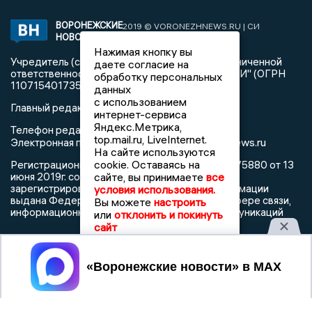
ВОРОНЕЖСКИЕ
2019 © VORONEZHNEWS.RU | СИ
НОВОСТИ
«Воронежские новости»
Нажимая кнопку вы
Учредитель (соучредители): Общество с ограниченной
даете согласие на
ответственностью "РЕГИОНАЛЬНЫЕ НОВОСТИ" (ОГРН
обработку персональных
1107154017354)
данных
с использованием
Главный редактор: Пирогов А.А.
интернет-сервиса
Яндекс.Метрика,
Телефон редакции: +7 (473) 262 77 92
top.mail.ru, LiveInternet.
info@voronezhnews.ru
Электронная почта редакции:
На сайте используются
cookie. Оставаясь на
Регистрационный номер: серия Эл № ФС 77 - 75880 от 13
июня 2019г. согласно выписке из реестра
сайте, вы принимаете
все
зарегистрированных средств массовой информации
условия использования.
выдана Федеральной службой по надзору в сфере связи,
Вы можете
настроить
информационных технологий и массовых коммуникаций
или
отклонить и покинуть
сайт
Принять
При использовании любого материала с данного сайта
гиперссылка на Сетевое издание «Воронежские новости»
обязательна.