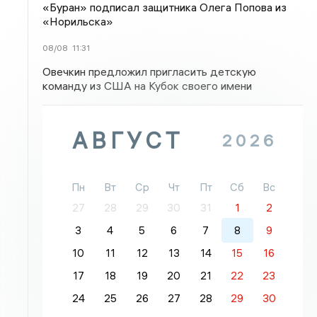
«Буран» подписал защитника Олега Попова из
«Норильска»
08/08
11:31
Овечкин предложил пригласить детскую
команду из США на Кубок своего имени
АВГУСТ
2026
Пн
Вт
Ср
Чт
Пт
Сб
Вс
27
28
29
30
31
1
2
3
4
5
6
7
8
9
10
11
12
13
14
15
16
17
18
19
20
21
22
23
24
25
26
27
28
29
30