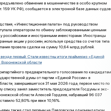
предъявлено обвинение в мошенничестве в особо крупном
ст. 159 УК РФ), сообщается в электронной базе данных судов
дствия, «Инвестиционная палата» под руководством
тупала оператором по обмену заблокированными ценными
у российскими и иностранными инвесторами. Иностранцы
ранные акции у россиян, используя средства со счетов типа
пания провела сделки на сумму 10,64 млрд рублей.
 везде первый. Стали известны итоги праймериз «Единой
в Воронежской области
рипартийного предварительного голосования по кандидатам
ударственной думы от партии «Единой России» в
ласти, завершившегося 31 мая 2026 года, первое место по
у списку занял заместитель председателя Госдумы и экс-
ронежской области Алексей Гордеев, набравший 96 037
оставило 52,80% при явке 10,16%.
ьевич также стал первым на Павловском одномандатном