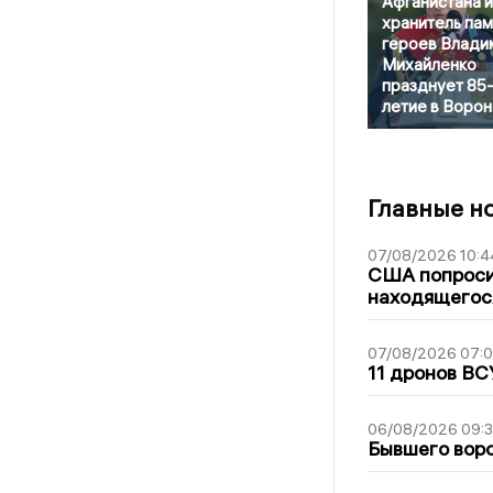
Афганистана и
хранитель пам
героев Влади
Михайленко
празднует 85
летие в Воро
Главные н
07/08/2026 10:4
США попроси
находящегос
07/08/2026 07:
11 дронов ВС
06/08/2026 09:
Бывшего воро