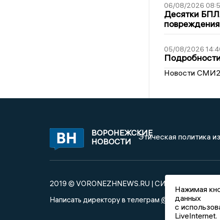
06/08/2026 08:
Десятки БПЛА
повреждения
05/08/2026 14:4
Подробности 
Новости СМИ
ВОРОНЕЖСКИЕ
Этическая политика и
НОВОСТИ
2019 © VORONEZHNEWS.RU | СИ «Воронежские 
Нажимая кно
данных
@mazov
MA
Написать директору в телеграм
или
с использов
LiveInternet.