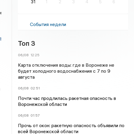
31
1
2
3
4
5
6
м
События недели
в
Топ 3
06/08
12:25
Карта отключения воды: где в Воронеже не
будет холодного водоснабжения с 7 по 9
августа
и
06/08
02:51
Почти час продлилась ракетная опасность в
Воронежской области
06/08
01:57
Прочь от окон: ракетную опасность объявили по
всей Воронежской области