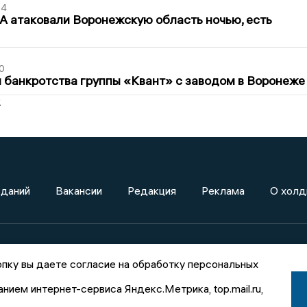
54
 атаковали Воронежскую область ночью, есть
0
банкротства группы «Квант» с заводом в Воронеже
2
зданий
Вакансии
Редакция
Реклама
О холд
новости»
пку вы даете согласие на обработку персональных
X
анием интернет-сервиса Яндекс.Метрика, top.mail.ru,