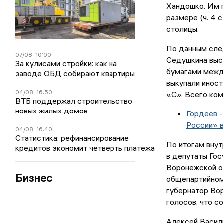
Хандошко. Им 
размере (ч. 4 
столицы.
По данным сле
07/08
10:00
Седушкина выс
За кулисами стройки: как на
бумагами межд
заводе ОБД собирают квартиры
выкупали иност
04/08
16:50
«С». Всего ком
ВТБ поддержал строительство
новых жилых домов
Гордеев -
России» 
04/08
16:40
Статистика: рефинансирование
По итогам внут
кредитов экономит четверть платежа
в депутаты Гос
Воронежской об
Бизнес
общепартийном
губернатор Во
голосов, что с
Алексей Васил