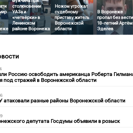
мужчина при
яти
столкновении
Ножом угрожал
мир
УАЗа и
судебному
В Воронеже
«четвёрки» в
приставу житель
пропал без вест
-
Ленинском
Воронежской
18-летний Артём
неже
районе Воронежа
области
Эделев
овости
4
ли Россию освободить американца Роберта Гилмана
я под стражей в Воронежской области
06
У атаковали разные районы Воронежской области
39
нежского депутата Госдумы объявили в розыск