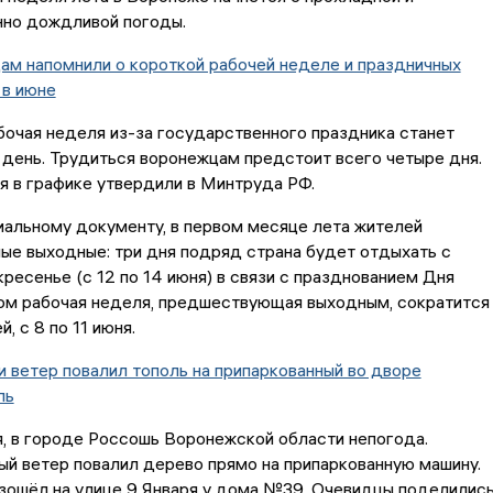
но дождливой погоды.
м напомнили о короткой рабочей неделе и праздничных
 в июне
очая неделя из-за государственного праздника станет
 день. Трудиться воронежцам предстоит всего четыре дня.
я в графике утвердили в Минтруда РФ.
альному документу, в первом месяце лета жителей
ые выходные: три дня подряд страна будет отдыхать с
кресенье (с 12 по 14 июня) в связи с празднованием Дня
том рабочая неделя, предшествующая выходным, сократится
, с 8 по 11 июня.
 ветер повалил тополь на припаркованный во дворе
ль
я, в городе Россошь Воронежской области непогода.
й ветер повалил дерево прямо на припаркованную машину.
зошёл на улице 9 Января у дома №39. Очевидцы поделилис