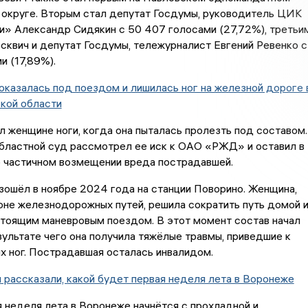
 округе. Вторым стал депутат Госдумы, руководитель ЦИК
и» Александр Сидякин с 50 407 голосами (27,72%), третьи
квич и депутат Госдумы, тележурналист Евгений Ревенко с
и (17,89%).
казалась под поездом и лишилась ног на железной дороге 
кой области
 женщине ноги, когда она пыталась пролезть под составом.
бластной суд рассмотрел ее иск к ОАО «РЖД» и оставил в
о частичном возмещении вреда пострадавшей.
ошёл в ноябре 2024 года на станции Поворино. Женщина,
оне железнодорожных путей, решила сократить путь домой 
стоящим маневровым поездом. В этот момент состав начал
зультате чего она получила тяжёлые травмы, приведшие к
х ног. Пострадавшая осталась инвалидом.
 рассказали, какой будет первая неделя лета в Воронеже
 неделя лета в Воронеже начнётся с прохладной и