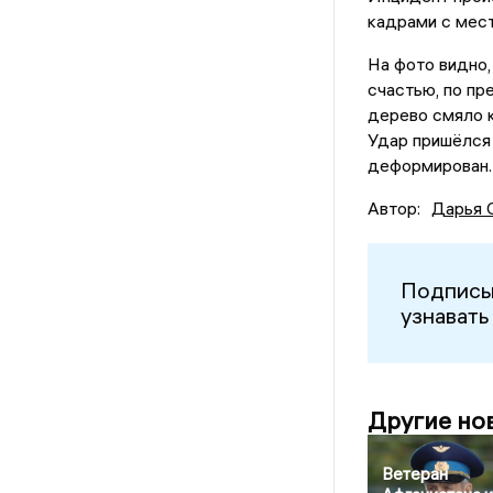
кадрами с мест
На фото видно,
счастью, по пр
дерево смяло к
Удар пришёлся
деформирован.
Автор:
Дарья 
Подписы
узнавать
Другие но
Ветеран