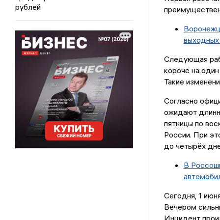
рублей
преимуществен
Воронежца
выходных
Следующая раб
короче на один
Такие изменени
Согласно офици
ожидают длинн
пятницы по вос
России. При э
до четырёх дней
В Россоши
автомоби
Сегодня, 1 июн
Вечером сильны
Инцидент прои