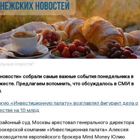
льные новости"
новости» собрали самые важные события понедельника в
жесте. Предлагаем вспомнить, что обсуждалось в СМИ в
.
кую «Инвестиционную палату» возглавлял фигурант дела о
естве на 10 млрд
районный суд Москвы арестовал генерального директора
рокерской компании «Инвестиционная палата» Алексея
уководителя европейского брокера Mind Money Юлию