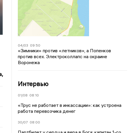
и
04/03
09:50
«Зимники» против «летников», а Попенков
против всех. Электроколлапс на окраине
Воронежа
,
Интервью
01/08
08:10
«Трус не работает в инкассации»: как устроена
работа перевозчика денег
30/07
08:00
Партбилет у сердца и вера в Бога: капитан 1-го