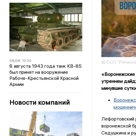
08/08
13:00
© ООО "Региона
8 августа 1943 года танк КВ-85
был принят на вооружение
«Воронежские 
Рабоче-Крестьянской Красной
утреннем дайд
Армии
минувшие сутки
Воронежс
Новости компаний
мошеннич
Лефортовский 
воронежской б
Седушкина и р