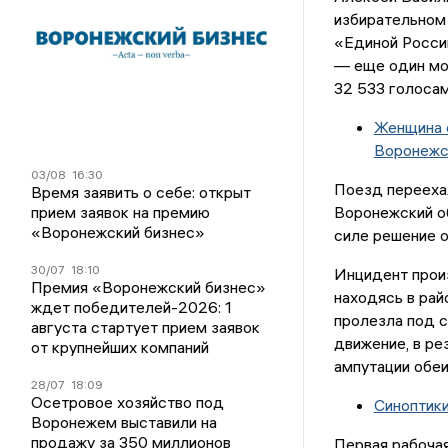
избирательном
«Единой Росси
— еще один мос
32 533 голосам
Женщина о
Воронежс
03/08
16:30
Поезд переехал
Время заявить о себе: открыт
прием заявок на премию
Воронежский о
«Воронежский бизнес»
силе решение 
30/07
18:10
Инцидент произ
Премия «Воронежский бизнес»
находясь в рай
ждет победителей-2026: 1
пролезла под 
августа стартует прием заявок
движение, в ре
от крупнейших компаний
ампутации обеи
28/07
18:09
Осетровое хозяйство под
Синоптики
Воронежем выставили на
продажу за 350 миллионов
Первая рабочая