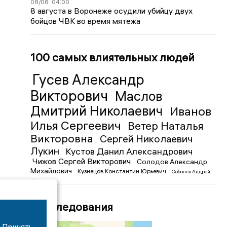
08/08
04:00
8 августа в Воронеже осудили убийцу двух
бойцов ЧВК во время мятежа
100 самых влиятельных людей
Гусев Александр
Викторович
Маслов
Дмитрий Николаевич
Иванов
Илья Сергеевич
Ветер Наталья
Викторовна
Сергей Николаевич
Лукин
Кустов Данил Александрович
Чижов Сергей Викторович
Солодов Александр
Михайлович
Кузнецов Константин Юрьевич
Соболев Андрей
Иванович
Расследования
Принять