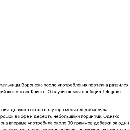
ительницы Воронежа после употребления протеина развился
ий шок и отёк Квинке. О случившемся сообщил Telegram-
ания, девушка около полутора месяцев добавляла
орошок в кофе и десерты небольшими порциями. Однако
к она впервые употребила около 30 граммов добавки за один
лась сильная аллергическая реакция: появились чихание, отёк