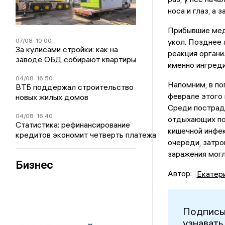
носа и глаз, а
Прибывшие мед
07/08
10:00
укол. Позднее 
За кулисами стройки: как на
реакция органи
заводе ОБД собирают квартиры
именно ингреди
04/08
16:50
Напомним, в по
ВТБ поддержал строительство
феврале этого
новых жилых домов
Среди пострада
04/08
16:40
отдыхающих по
Статистика: рефинансирование
кишечной инфек
кредитов экономит четверть платежа
очереди, затро
заражения могл
Бизнес
Автор:
Екатер
Подписы
узнавать