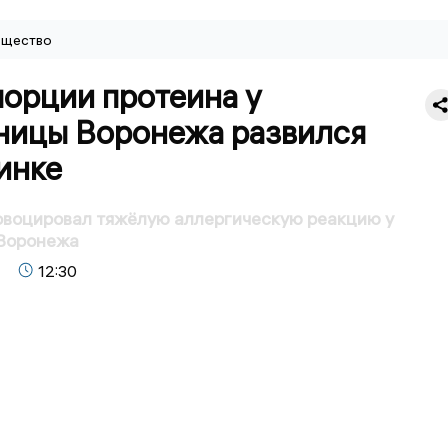
щество
порции протеина у
ницы Воронежа развился
инке
овоцировал тяжёлую аллергическую реакцию у
Воронежа
12:30