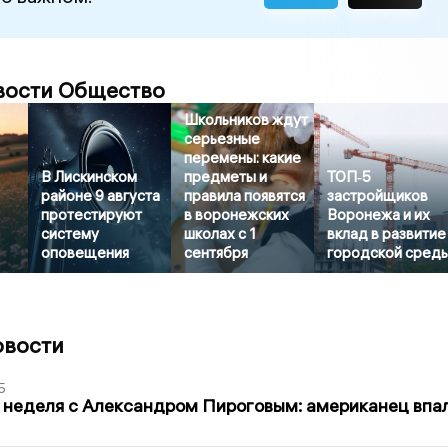
вости Общество
Школьников ждут
серьезные
перемены: какие
В Лискинском
предметы и
ТОП‑5
районе 9 августа
правила появятся
застройщиков
протестируют
в воронежских
Воронежа и их
систему
школах с 1
вклад в развитие
оповещения
сентября
городской сред
овости
5
 неделя с Александром Пироговым: американец впа