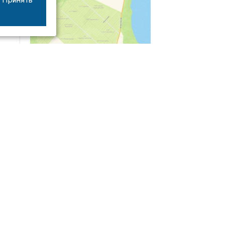
04/03
09:50
«Зимники» против «летников», а Попенков
против всех. Электроколлапс на окраине
Воронежа
Интервью
01/08
08:10
«Трус не работает в инкассации»: как устроена
работа перевозчика денег
30/07
08:00