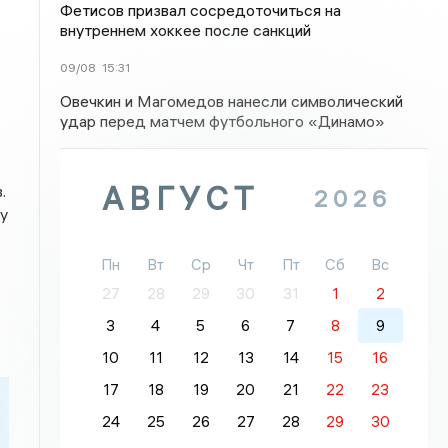
Фетисов призвал сосредоточиться на
внутреннем хоккее после санкций
09/08
15:31
Овечкин и Магомедов нанесли символический
удар перед матчем футбольного «Динамо»
АВГУСТ
.
2026
у
Пн
Вт
Ср
Чт
Пт
Сб
Вс
27
28
29
30
31
1
2
3
4
5
6
7
8
9
10
11
12
13
14
15
16
17
18
19
20
21
22
23
24
25
26
27
28
29
30