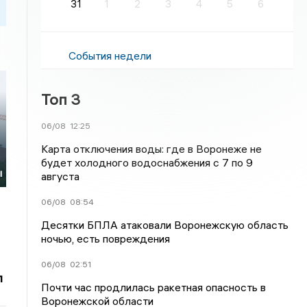
31
1
2
3
4
5
6
События недели
Топ 3
06/08
12:25
Карта отключения воды: где в Воронеже не
будет холодного водоснабжения с 7 по 9
ы
августа
06/08
08:54
Десятки БПЛА атаковали Воронежскую область
ночью, есть повреждения
06/08
02:51
л
Почти час продлилась ракетная опасность в
Воронежской области