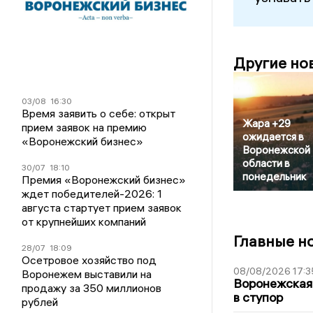
Другие но
03/08
16:30
Время заявить о себе: открыт
Жара +29
прием заявок на премию
ожидается в
«Воронежский бизнес»
Воронежской
области в
30/07
18:10
понедельник
Премия «Воронежский бизнес»
ждет победителей-2026: 1
августа стартует прием заявок
от крупнейших компаний
Главные н
28/07
18:09
Осетровое хозяйство под
08/08/2026 17:3
Воронежем выставили на
Воронежская
продажу за 350 миллионов
в ступор
рублей