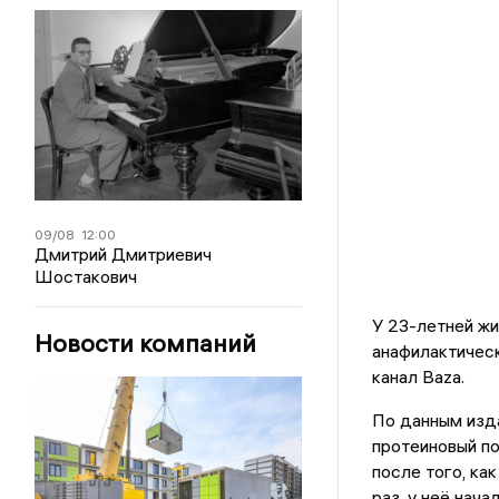
09/08
12:00
Дмитрий Дмитриевич
Шостакович
У 23-летней ж
Новости компаний
анафилактическ
канал Baza.
По данным изд
протеиновый п
после того, ка
раз, у неё нача