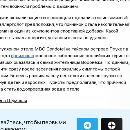
 затем возникли проблемы с дыханием.
ики оказали пациентке помощь и сделали антигистаминный
аллерголог предположил, что причиной стала накопительная
зма на один из компонентов спортивной добавки. Какой
ент вызвал аллергию, установить пока не удалось.
пулярном отеле MBC Condotel на тайском острове Пхукет в
 года
произошло
массовое заболевание российских туристов
вших оказалась и семья жительницы Воронежа. По данным, 
чти сразу после заселения появились симптомы острой
ции. Болезнь развивалась у нескольких членов группы по
нув детей и взрослых. Туристы предполагали, что причиной
а стать водопроводная вода в отеле.
ина Шумская
вайтесь, чтобы первыми
 о важном: