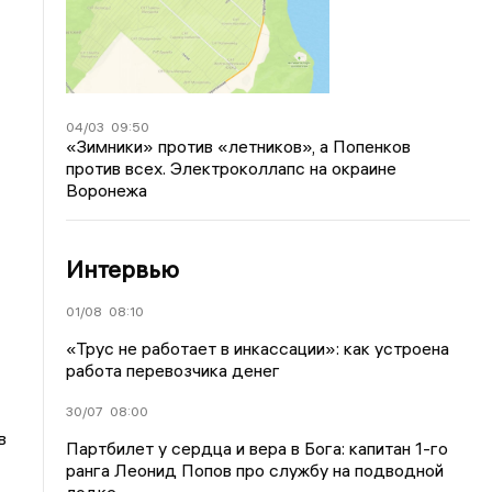
04/03
09:50
«Зимники» против «летников», а Попенков
против всех. Электроколлапс на окраине
Воронежа
Интервью
01/08
08:10
«Трус не работает в инкассации»: как устроена
работа перевозчика денег
30/07
08:00
в
Партбилет у сердца и вера в Бога: капитан 1-го
ранга Леонид Попов про службу на подводной
лодке