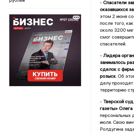
-
Спасатели зав
оказавшихся з
этом 2 июня с
после того, ка
около 3200 мет
смог совершить
спасателей.
-
Лидера орган
занималось ра
сделок с фирм
розыск
. Об эт
делу проходят 
территорию стр
-
Тверской суд
газеты» Олега 
персональных 
июля. Свою вин
Ролдугина заде