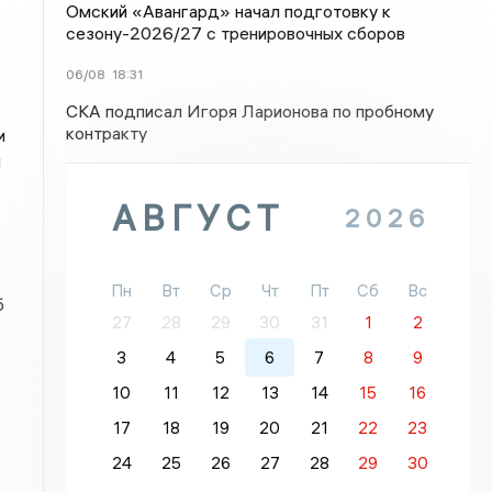
Омский «Авангард» начал подготовку к
сезону-2026/27 с тренировочных сборов
06/08
18:31
СКА подписал Игоря Ларионова по пробному
контракту
и
я
АВГУСТ
2026
Пн
Вт
Ср
Чт
Пт
Сб
Вс
б
27
28
29
30
31
1
2
3
4
5
6
7
8
9
10
11
12
13
14
15
16
17
18
19
20
21
22
23
24
25
26
27
28
29
30