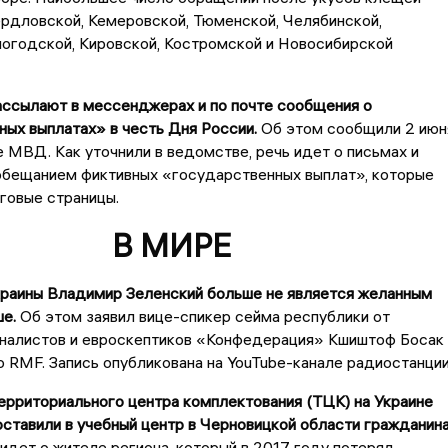
рдловской, Кемеровской, Тюменской, Челябинской,
логодской, Кировской, Костромской и Новосибирской
ссылают в мессенджерах и по почте сообщения о
ых выплатах» в честь Дня России.
Об этом сообщили 2 июн
 МВД. Как уточнили в ведомстве, речь идет о письмах и
обещанием фиктивных «государственных выплат», которые
говые страницы.
В МИРЕ
раины Владимир Зеленский больше не является желанным
е.
Об этом заявил вице-спикер сейма республики от
оналистов и евроскептиков «Конфедерация» Кшиштоф Босак 
 RMF. Запись опубликована на YouTube-канале радиостанции
ерриториального центра комплектования (ТЦК) на Украине
ставили в учебный центр в Черновицкой области гражданин
идет о жителе региона, который в 2017 году потерял