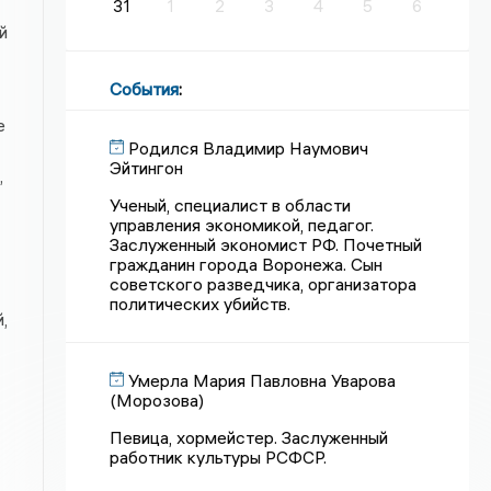
31
1
2
3
4
5
6
й
События
:
е
Родился Владимир Наумович
Эйтингон
,
Ученый, специалист в области
управления экономикой, педагог.
Заслуженный экономист РФ. Почетный
гражданин города Воронежа. Сын
советского разведчика, организатора
политических убийств.
,
Умерла Мария Павловна Уварова
(Морозова)
Певица, хормейстер. Заслуженный
работник культуры РСФСР.