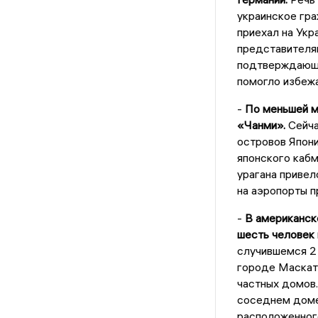
украинское гра
приехал на Укр
представителя
подтверждающи
помогло избеж
-
По меньшей ме
«Чанми».
Сейча
островов Япони
японского каб
урагана привел
на аэропорты п
-
В американск
шесть человек 
случившемся 2
городе Маскат
частных домов.
соседнем доме
расположенног