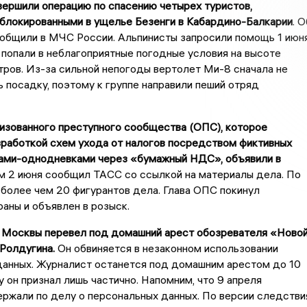
ершили операцию по спасению четырех туристов,
аблокированными в ущелье Безенги в Кабардино-Балкарии
. О
ообщили в МЧС России. Альпинисты запросили помощь 1 июн
к попали в неблагоприятные погодные условия на высоте
ров. Из-за сильной непогоды вертолет Ми-8 сначала не
 посадку, поэтому к группе направили пеший отряд
изованного преступного сообщества (ОПС), которое
зработкой схем ухода от налогов посредством фиктивных
ами-однодневками через «бумажный НДС», объявили в
ом 2 июня сообщил ТАСС со ссылкой на материалы дела. По
более чем 20 фигурантов дела. Глава ОПС покинул
аны и объявлен в розыск.
 Москвы перевел под домашний арест обозревателя «Ново
Ролдугина.
Он обвиняется в незаконном использовании
данных. Журналист останется под домашним арестом до 10
у он признал лишь частично. Напомним, что 9 апреля
ржали по делу о персональных данных. По версии следстви