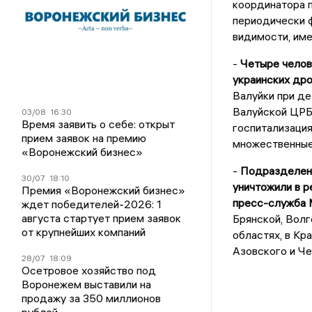
координатора 
периодически 
видимости, им
-
Четыре челов
украинских дро
Валуйки при де
Валуйской ЦРБ
03/08
16:30
Время заявить о себе: открыт
госпитализация
прием заявок на премию
множественные 
«Воронежский бизнес»
-
Подразделения
30/07
18:10
уничтожили в р
Премия «Воронежский бизнес»
пресс-служба 
ждет победителей-2026: 1
августа стартует прием заявок
Брянской, Волг
от крупнейших компаний
областях, в Кр
Азовского и Че
28/07
18:09
Осетровое хозяйство под
Воронежем выставили на
продажу за 350 миллионов
рублей