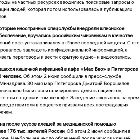
оды на частных ресурсах вводились поисковые запросы о
ции людей, которая потом использовалась в публикациях
ов.
которые иностранные спецслужбы внедряли шпионское
еспечение, вручались российским чиновникам в качестве
ный софт устанавливался в iPhone последней модели. С ег
ровалось завладеть конфиденциальной информацией, а
вать переговоры и вести скрытую аудио- и видеозапись.
вшихся кишечной инфекцией в кафе «Мао Бао» в Пятигорске
0 человек
. Об этом 2 июня сообщили в пресс-службе
 Минздрава. 30 мая мэр Пятигорска Дмитрий Ворошилов
значально были госпитализированы девять пациентов,
го ели в одном и том же кафе. Заведение закрылось на вре
 представители в соцсетях призвали всех пострадавших
рачам.
она после укусов клещей за медицинской помощью
ее 176 тыс. жителей России
. Об этом 2 июня сообщили в
оре. Наибольшее число обращений после укусов клещей