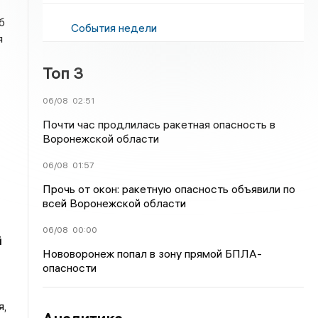
б
События недели
я
Топ 3
06/08
02:51
Почти час продлилась ракетная опасность в
Воронежской области
06/08
01:57
Прочь от окон: ракетную опасность объявили по
всей Воронежской области
06/08
00:00
й
Нововоронеж попал в зону прямой БПЛА-
опасности
я,