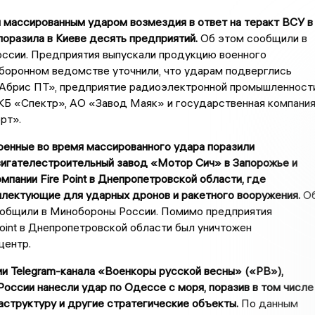
массированным ударом возмездия в ответ на теракт ВСУ в
оразила в Киеве десять предприятий.
Об этом сообщили в
ссии. Предприятия выпускали продукцию военного
оборонном ведомстве уточнили, что ударам подверглись
Абрис ПТ», предприятие радиоэлектронной промышленност
КБ «Спектр», АО «Завод Маяк» и государственная компани
рт».
оенные во время массированного удара поразили
вигателестроительный завод «Мотор Сич» в Запорожье и
мпании Fire Point в Днепропетровской области, где
плектующие для ударных дронов и ракетного вооружения.
О
ообщили в Минобороны России. Помимо предприятия
Point в Днепропетровской области был уничтожен
центр.
 Telegram-канала «Военкоры русской весны» («РВ»),
оссии нанесли удар по Одессе с моря, поразив в том числе
структуру и другие стратегические объекты.
По данным