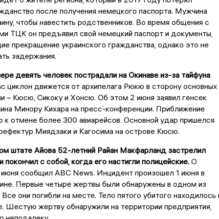
жданство после получения немецкого паспорта. Мужчина
аину, чтобы навестить родственников. Во время общения с
ми ТЦК он предъявил свой немецкий паспорт и документы,
е прекращение украинского гражданства, однако это не
ать задержания.
ре девять человек пострадали на Окинаве из-за тайфуна
с циклон движется от архипелага Рюкю в сторону основных
и – Кюсю, Сикоку и Хонсю. Об этом 2 июня заявил генсек
мина Минору Кихара на пресс-конференции. Приближение
о к отмене более 300 авиарейсов. Основной удар пришелся
рефектур Миядзаки и Кагосима на острове Кюсю.
ом штате Айова 52-летний Райан Макфарланд застрелил
и покончил с собой, когда его настигли полицейские.
О
 июня сообщил ABC News. Инцидент произошел 1 июня в
ине. Первые четыре жертвы были обнаружены в одном из
 Все они погибли на месте. Тело пятого убитого находилось 
. Шестую жертву обнаружили на территории предприятия,
о неподалеку.