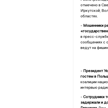
отмечено в Све
Иркутской, Во
областях.
-
Мошенники ра
«государственн
в пресс-службе
сообщениях с 
ведут на фишин
-
Президент Ук
гостем в Польш
коалиции наци
интервью радио
-
Сотрудники т
задержали и до
Германии.
Речь 