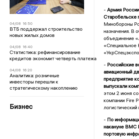
-
Армия России 
Старобельске п
Минобороны Ро
04/08
16:50
ВТБ поддержал строительство
назначения. В 
новых жилых домов
объединение «
«Специальное 
04/08
16:40
Статистика: рефинансирование
«УкрСпецэкспо
кредитов экономит четверть платежа
-
Российские в
04/08
16:20
авиационный д
Аналитика: розничные
предприятие ко
инвесторы перешли к
выпускали ком
стратегическому накоплению
этом 2 июня с
компании Fire 
Бизнес
логистический 
-
По информации
накануне ВМС Р
портовую инфра