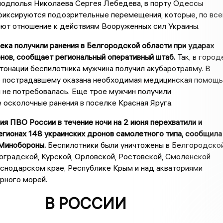
подполья Николаева Сергея Лебедева, в порту Одессы
фиксируются подозрительные перемещения, которые, по все
еют отношение к действиям Вооруженных сил Украины.
ека получили ранения в Белгородской области при ударах
нов, сообщает региональный оперативный штаб.
Так, в город
тонации беспилотника мужчина получил акубаротравму. В
 пострадавшему оказана необходимая медицинская помощь
 не потребовалась. Еще трое мужчин получили
осколочные ранения в поселке Красная Яруга.
 ПВО России в течение ночи на 2 июня перехватили и
егионах 148 украинских дронов самолетного типа, сообщила
Минобороны.
Беспилотники были уничтожены в Белгородской
оградской, Курской, Орловской, Ростовской, Смоленской
аснодарском крае, Республике Крым и над акваториями
рного морей.
В РОССИИ