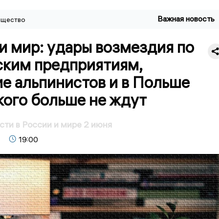
Важная новость
щество
и мир: удары возмездия по
ским предприятиям,
е альпинистов и в Польше
кого больше не ждут
сти в России и мире 2 июня
19:00