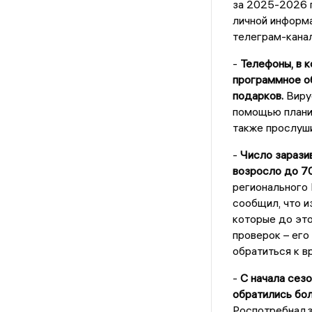
за 2025-2026 г
личной информа
телеграм-канал
-
Телефоны, в 
программное об
подарков.
Вирус
помощью плани
также прослуши
-
Число зарази
возросло до 7
регионального
сообщил, что и
которые до это
проверок – его
обратиться к в
-
С начала сез
обратились бол
Роспотребнадз