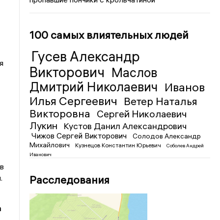
100 самых влиятельных людей
Гусев Александр
я
Викторович
Маслов
Дмитрий Николаевич
Иванов
Илья Сергеевич
Ветер Наталья
Викторовна
Сергей Николаевич
Лукин
Кустов Данил Александрович
Чижов Сергей Викторович
Солодов Александр
Михайлович
Кузнецов Константин Юрьевич
Соболев Андрей
Иванович
в
Расследования
.
а