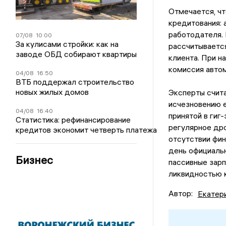
Отмечается, чт
кредитования: 
работодателя.
07/08
10:00
За кулисами стройки: как на
рассчитывается
заводе ОБД собирают квартиры
клиента. При н
комиссия авто
04/08
16:50
ВТБ поддержал строительство
новых жилых домов
Эксперты счита
исчезновению е
04/08
16:40
принятой в гиг
Статистика: рефинансирование
регулярное дро
кредитов экономит четверть платежа
отсутствии фин
день официальн
Бизнес
пассивные зарп
ликвидностью к
Автор:
Екатер