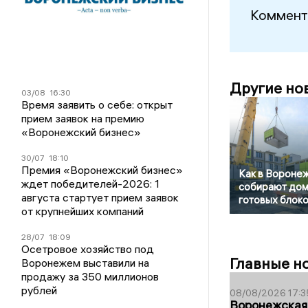
Коммент
Другие но
03/08
16:30
Время заявить о себе: открыт
прием заявок на премию
«Воронежский бизнес»
30/07
18:10
Премия «Воронежский бизнес»
Как в Вороне
ждет победителей-2026: 1
собирают дом
августа стартует прием заявок
готовых блок
от крупнейших компаний
28/07
18:09
Осетровое хозяйство под
Главные н
Воронежем выставили на
продажу за 350 миллионов
рублей
08/08/2026 17:3
Воронежская