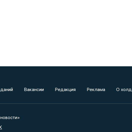
зданий
Вакансии
Редакция
Реклама
О холд
новости»
X