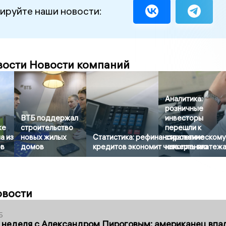
ируйте наши новости:
вости Новости компаний
Аналитика:
розничные
ВТБ поддержал
инвесторы
же
строительство
перешли к
а из
новых жилых
Статистика: рефинансирование
стратегическом
ов
домов
кредитов экономит четверть платеж
накоплению
овости
5
 неделя с Александром Пироговым: американец впа