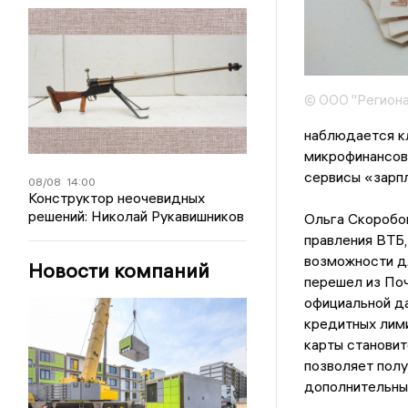
© ООО "Региона
наблюдается кл
микрофинансовы
сервисы «зарпл
08/08
14:00
Конструктор неочевидных
решений: Николай Рукавишников
Ольга Скоробо
правления ВТБ
возможности дл
Новости компаний
перешел из Поч
официальной д
кредитных лими
карты становит
позволяет полу
дополнительны