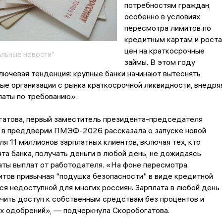
потребностям граждан,
особенно в условиях
пересмотра лимитов по
кредитным картам и роста
цен на краткосрочные
льные новости"
займы. В этом году
ючевая тенденция: крупные банки начинают вытеснять
е организации с рынка краткосрочной ликвидности, внедря
аты по требованию».
гатова, первый заместитель президента-председателя
, в преддверии ПМЭФ-2026 рассказала о запуске новой
я 11 миллионов зарплатных клиентов, включая тех, кто
та банка, получать деньги в любой день, не дожидаясь
аты выплат от работодателя. «На фоне пересмотра
тов привычная "подушка безопасности" в виде кредитной
ся недоступной для многих россиян. Зарплата в любой день
чить доступ к собственным средствам без процентов и
х одобрений», — подчеркнула Скоробогатова.