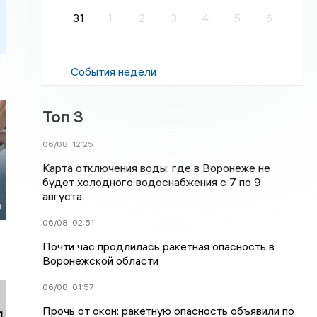
31
1
2
3
4
5
6
События недели
Топ 3
06/08
12:25
Карта отключения воды: где в Воронеже не
будет холодного водоснабжения с 7 по 9
у
августа
а
06/08
02:51
Почти час продлилась ракетная опасность в
Воронежской области
06/08
01:57
Прочь от окон: ракетную опасность объявили по
л