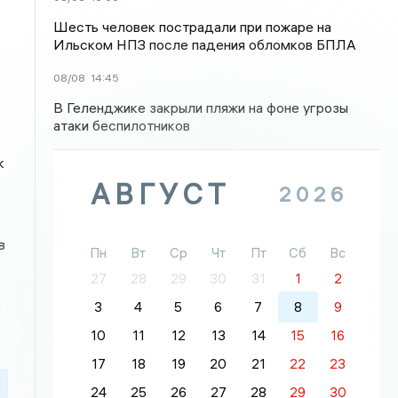
Шесть человек пострадали при пожаре на
Ильском НПЗ после падения обломков БПЛА
08/08
14:45
В Геленджике закрыли пляжи на фоне угрозы
атаки беспилотников
к
АВГУСТ
2026
в
Пн
Вт
Ср
Чт
Пт
Сб
Вс
27
28
29
30
31
1
2
3
4
5
6
7
8
9
10
11
12
13
14
15
16
17
18
19
20
21
22
23
24
25
26
27
28
29
30