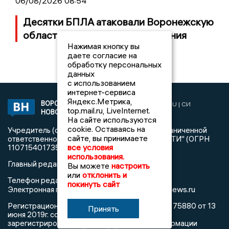
06/08/2026 08:54
Десятки БПЛА атаковали Воронежскую
область ночью, есть повреждения
Нажимая кнопку вы
даете согласие на
обработку персональных
данных
с использованием
интернет-сервиса
Яндекс.Метрика,
ВОРОНЕЖСКИЕ
2019 © VORONEZHNEWS.RU | СИ
top.mail.ru, LiveInternet.
НОВОСТИ
«Воронежские новости»
На сайте используются
cookie. Оставаясь на
Учредитель (соучредители): Общество с ограниченной
сайте, вы принимаете
ответственностью "РЕГИОНАЛЬНЫЕ НОВОСТИ" (ОГРН
все условия
1107154017354)
использования.
Главный редактор: Пирогов А.А.
Вы можете
настроить
или
отклонить и
Телефон редакции: +7 (473) 262 77 92
покинуть сайт
info@voronezhnews.ru
Электронная почта редакции:
Регистрационный номер: серия Эл № ФС 77 - 75880 от 13
Принять
июня 2019г. согласно выписке из реестра
зарегистрированных средств массовой информации